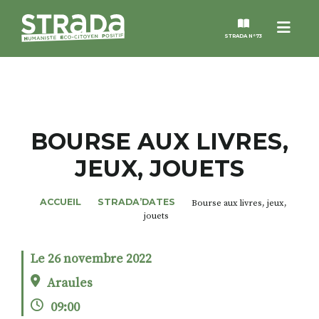
Menu
STRADA N°73
STRADA
MAGAZINES
BOURSE AUX LIVRES,
JEUX, JOUETS
NOS THÈMES
ACCUEIL
STRADA’DATES
Bourse aux livres, jeux,
STRADA’DATES
jouets
ALTER STRADA
Le 26 novembre 2022
Araules
ROSÉE DE MAI
09:00