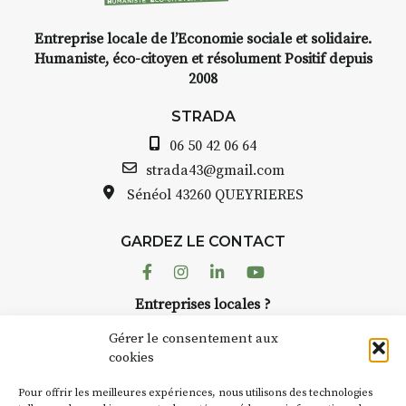
Entreprise locale de l’Economie sociale et solidaire.
,
INTERVIEW
Humaniste, éco-citoyen et résolument Positif depuis
2008
STRADA Bernard Turle, vous
avez ouvert une galerie à
STRADA
Auzon…
06 50 42 06 64
lle
Bernard TURLE Le Fumoir n’est
strada43@gmail.com
pas une galerie permanente.
Sénéol
43260 QUEYRIERES
à
Chaque année, le 1er dimanche
d’août, l’association
GARDEZ LE CONTACT
AuzonToujours
organise
Arts
r
dans le village
. Des artistes et
Facebook
Instagram
Linkedin
Youtube
artisans investissent les rues, les
er
Entreprises locales ?
caves, les granges d’Auzon. Le
 à
Nous avons des solutions pubs pour vous.
Fumoir est l’un de ces espaces
Gérer le consentement aux
temporaires d’accueil de la
cookies
culture. Il s’associe également à
NEWSLETTER
d’autres activités culturelles de
Pour offrir les meilleures expériences, nous utilisons des technologies