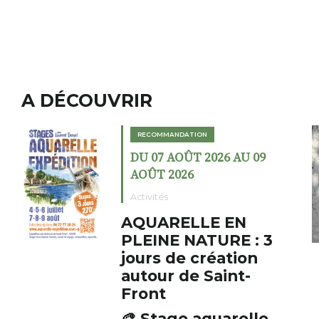
A DÉCOUVRIR
RECOMMANDATION
DU 02 AOÛT 2026 AU 23
AOÛT 2026
Expositions
Cochon charbon au
fumoir
Le Fumoir est une sorte de
cabinet de curiosités. Son
initiateur, Bernard Turle,
s’amuse à donner à voir des