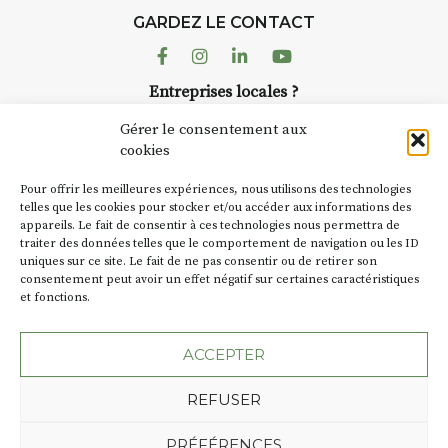
d’août, l’association
GARDEZ LE CONTACT
AuzonToujours
organise
Arts
dans le village
. Des artistes et
Facebook
Instagram
Linkedin
Youtube
artisans investissent les rues, les
Entreprises locales ?
caves, les granges d’Auzon. Le
Nous avons des solutions pubs pour vous.
Fumoir est l’un de ces espaces
Gérer le consentement aux
temporaires d’accueil de la
cookies
culture. Il s’associe également à
NEWSLETTER
d’autres activités culturelles de
Pour offrir les meilleures expériences, nous utilisons des technologies
la Petite Cité de Caractère. Par
Suivez toute l'actu de Strada
telles que les cookies pour stocker et/ou accéder aux informations des
appareils. Le fait de consentir à ces technologies nous permettra de
exemple, l’installation
Cochon
traiter des données telles que le comportement de navigation ou les ID
Charbon
s’inscrit comme en
uniques sur ce site. Le fait de ne pas consentir ou de retirer son
« off » du festival d’Auzon 2026
consentement peut avoir un effet négatif sur certaines caractéristiques
(2 /22 août).
et fonctions.
NOUS CONTACTER
SA D’où vient le nom :
Fumoir
?
ACCEPTER
BT C’est le terme employé dans
REFUSER
les actes de propriété du lieu.
Jusqu’à la fin du XXe siècle,
Plan du site
Mentions légales
PRÉFÉRENCES
c’était un saloir et