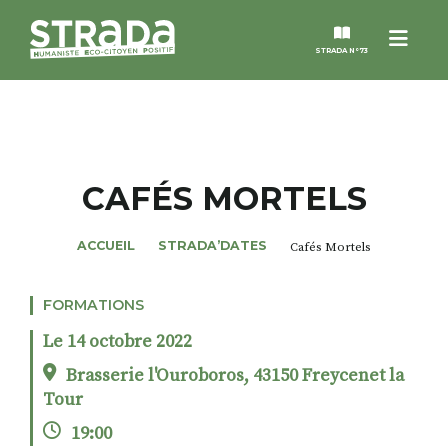
Menu
STRADA N°73
STRADA
MAGAZINES
CAFÉS MORTELS
NOS THÈMES
ACCUEIL
STRADA’DATES
Cafés Mortels
STRADA’DATES
FORMATIONS
Le 14 octobre 2022
ALTER STRADA
Brasserie l'Ouroboros, 43150 Freycenet la
Tour
ROSÉE DE MAI
19:00