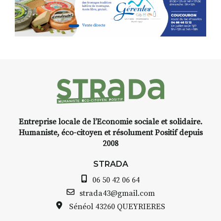
Programmée en off du festival
d’Auzon, cette expo-
installation temporaire vous
livre une raison de plus d’aller
faire un tour dans la cité
médiévale du Brivadois cet été.
Entreprise locale de l’Economie sociale et solidaire.
INTERVIEW
Humaniste, éco-citoyen et résolument Positif depuis
2008
STRADA Bernard Turle, vous
avez ouvert une galerie à
STRADA
Auzon…
06 50 42 06 64
Bernard TURLE Le Fumoir n’est
strada43@gmail.com
pas une galerie permanente.
Sénéol
43260 QUEYRIERES
Chaque année, le 1er dimanche