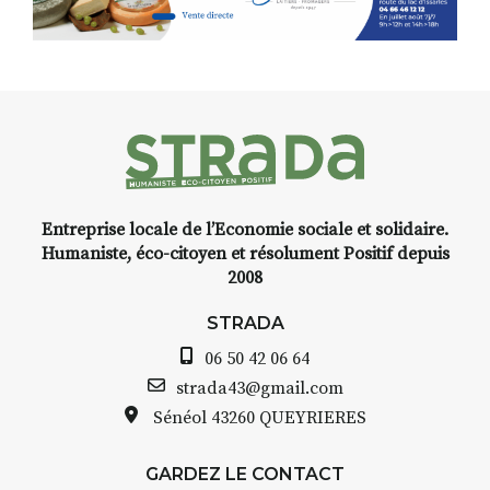
d’Auzon, cette expo-
installation temporaire vous
livre une raison de plus d’aller
faire un tour dans la cité
médiévale du Brivadois cet été.
Entreprise locale de l’Economie sociale et solidaire.
INTERVIEW
Humaniste, éco-citoyen et résolument Positif depuis
2008
STRADA Bernard Turle, vous
avez ouvert une galerie à
STRADA
Auzon…
06 50 42 06 64
Bernard TURLE Le Fumoir n’est
strada43@gmail.com
pas une galerie permanente.
Sénéol
43260 QUEYRIERES
Chaque année, le 1er dimanche
d’août, l’association
GARDEZ LE CONTACT
AuzonToujours
organise
Arts