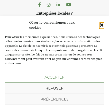
dans le village
. Des artistes et
Facebook
Instagram
Linkedin
Youtube
artisans investissent les rues, les
Entreprises locales ?
caves, les granges d’Auzon. Le
Nous avons des solutions pubs pour vous.
Fumoir est l’un de ces espaces
Gérer le consentement aux
temporaires d’accueil de la
cookies
culture. Il s’associe également à
NEWSLETTER
d’autres activités culturelles de
Pour offrir les meilleures expériences, nous utilisons des technologies
la Petite Cité de Caractère. Par
Suivez toute l'actu de Strada
telles que les cookies pour stocker et/ou accéder aux informations des
appareils. Le fait de consentir à ces technologies nous permettra de
exemple, l’installation
Cochon
traiter des données telles que le comportement de navigation ou les ID
Charbon
s’inscrit comme en
uniques sur ce site. Le fait de ne pas consentir ou de retirer son
« off » du festival d’Auzon 2026
consentement peut avoir un effet négatif sur certaines caractéristiques
(2 /22 août).
et fonctions.
NOUS CONTACTER
SA D’où vient le nom :
Fumoir
?
ACCEPTER
BT C’est le terme employé dans
REFUSER
les actes de propriété du lieu.
Jusqu’à la fin du XXe siècle,
Plan du site
Mentions légales
PRÉFÉRENCES
c’était un saloir et
Politique de confidentialité
précédemment ç’avait été un
Une création de l'Agence Oktopod