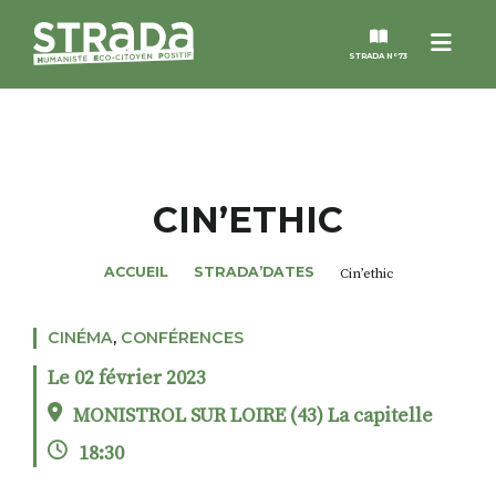
Menu
STRADA N°73
STRADA
MAGAZINES
CIN’ETHIC
NOS THÈMES
ACCUEIL
STRADA’DATES
Cin’ethic
STRADA’DATES
CINÉMA
,
CONFÉRENCES
Le 02 février 2023
ALTER STRADA
MONISTROL SUR LOIRE (43) La capitelle
18:30
ROSÉE DE MAI