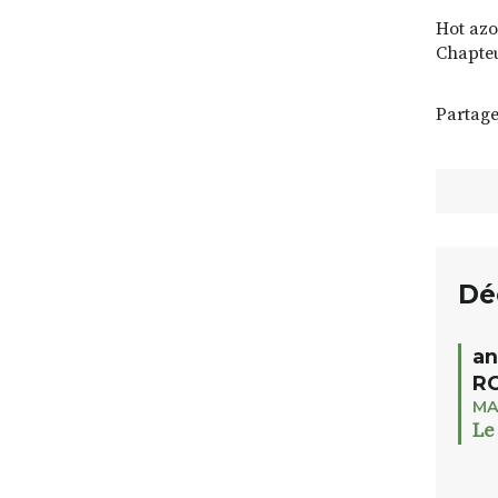
Hot azo
Chapteu
Partage
Dé
an
RO
MA
Le