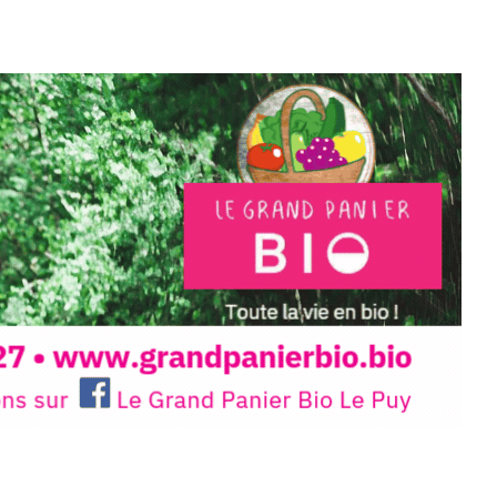
e.sarcasme et facétie.
 en off du festival d’Auzon, cette
llation temporaire vous livre une
plus d’aller faire un tour dans la cité
du Brivadois cet été.
INTERVIEW
rnard Turle, vous avez ouvert une
 Auzon…