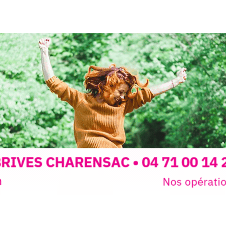
peau).entr
ps… de ralentir,
auté des
Programmée
expo-insta
raison de 
opose un
stage
médiévale 
sible
à tous les
l
t
, à seulement
30
rez à capturer
position,
ybride.
STRADA Be
épart
galerie à
e sur site
 votre charge)