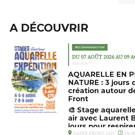
A DÉCOUVRIR
RECOMMANDATION
DU 07 AOÛT 2026 AU 09 
Activités
AQUARELLE EN P
NATURE : 3 jours 
création autour d
Front
🎨 Stage aquarelle
air avec Laurent B
jours pour respirer
s’émerveiller
SAINT FRONT (43)
De 08