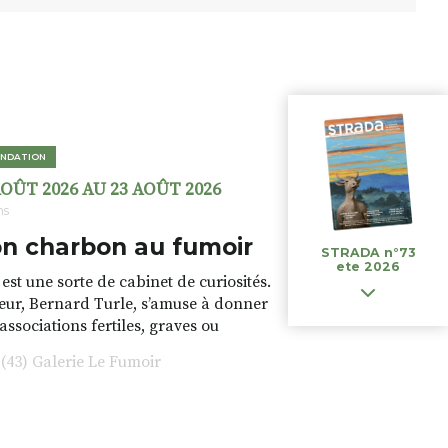
NDATION
AOÛT 2026 AU 23 AOÛT 2026
ns
n charbon au fumoir
STRADA n°73
ete 2026
est une sorte de cabinet de curiosités.
teur, Bernard Turle, s’amuse à donner
 associations fertiles, graves ou
rfois fumeuses. Des oeuvres
43) Galerie Le Fumoir
s font. liens avec les histoires un peu
 du lieu (on ne spoile pas). Quant à
tion.Cochon Charbon, elle joue
ariations.de.couleurs.(de