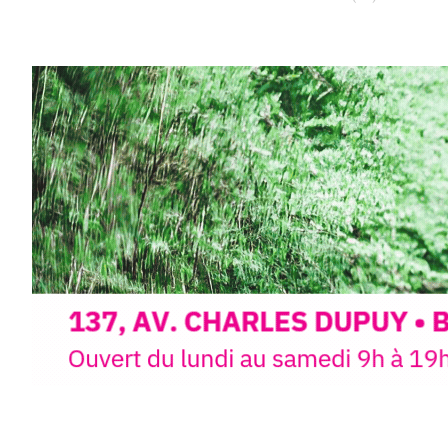
Et si vous preniez enfin le tem
d’observer, et de peindre la be
paysages de Haute-Loire ?
Cet été,
Laurent Berset
vous pr
d’aquarelle en extérieur
, acces
niveaux
, dans un cadre nature
inspirant
autour de Saint-Fron
minutes du Puy-en-Velay
.
Pendant
3 jours
, vous apprend
l’instant :
Croquis, carnet de voyage, com
aquarelle, encre, ou contenu h
Le programme :
8h : rendez-vous au point de d
8h30 – 12h : croquis et aquarell
pique-nique sur place (repas à