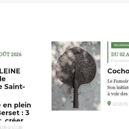
RECOMMA
AOÛT 2026
DU 02 
Expositio
LEINE
Cocho
de
Le Fumoir 
e Saint-
Son initia
à voir des
drôles, pa
 en plein
AUZON (
éclectique
erset : 3
foutraques
l’installa
, créer,
avec les.v
:00 à 17:30