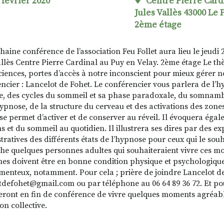
 février 2020
Centre Pierre Card
Jules Vallès 43000 Le 
2ème étage
aine conférence de l’association Feu Follet aura lieu le jeudi 2
allès Centre Pierre Cardinal au Puy en Velay. 2ème étage Le t
iences, portes d’accès à notre inconscient pour mieux gérer n
ncier : Lancelot de Fohet. Le conférencier vous parlera de l’hy
, des cycles du sommeil et sa phase paradoxale, du somnamb
hypnose, de la structure du cerveau et des activations des zone
se permet d’activer et de conserver au réveil. Il évoquera égal
s et du sommeil au quotidien. Il illustrera ses dires par des ex
ratives des différents états de l’hypnose pour ceux qui le souh
he quelques personnes adultes qui souhaiteraient vivre ces m
es doivent être en bonne condition physique et psychologique
enteux, notamment. Pour cela ; prière de joindre Lancelot de
tdefohet@gmail.com ou par téléphone au 06 64 89 36 72. Et pou
eront en fin de conférence de vivre quelques moments agréab
on collective.