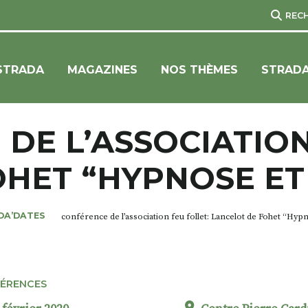
REC
STRADA
MAGAZINES
NOS THÈMES
STRADA
DE L’ASSOCIATION
OHET “HYPNOSE ET
DA’DATES
conférence de l’association feu follet: Lancelot de Fohet “Hy
ÉRENCES