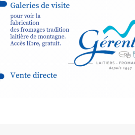
raison de 
opose un
stage
médiévale 
sible
à tous les
l
t
, à seulement
30
rez à capturer
position,
ybride.
STRADA Be
épart
galerie à
e sur site
 votre charge)
Bernard T
ce ou
permanent
d’août, l’
Arts dans l