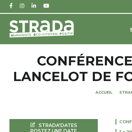
FACEBOOK
INSTAGRAM
LINKEDIN
YOUTUBE
CONFÉRENCE 
LANCELOT DE F
ACCUEIL
STRA
CONF
STRADA'DATES
POSTEZ UNE DATE