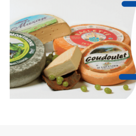
Cet été,
Laurent Berset
vous pr
d’aquarelle en extérieur
, acces
niveaux
, dans un cadre nature
inspirant
autour de Saint-Fron
minutes du Puy-en-Velay
.
Pendant
3 jours
, vous apprend
l’instant :
Croquis, carnet de voyage, com
aquarelle, encre, ou contenu h
Le programme :
8h : rendez-vous au point de d
8h30 – 12h : croquis et aquarell
pique-nique sur place (repas à
13h30 – 17h30 : reprise sur pla
changement de décor