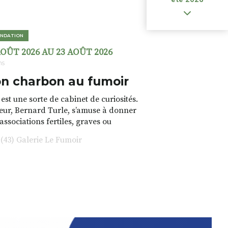
NDATION
AOÛT 2026 AU 23 AOÛT 2026
ns
n charbon au fumoir
est une sorte de cabinet de curiosités.
teur, Bernard Turle, s’amuse à donner
 associations fertiles, graves ou
rfois fumeuses. Des oeuvres
43) Galerie Le Fumoir
s font. liens avec les histoires un peu
 du lieu (on ne spoile pas). Quant à
tion.Cochon Charbon, elle joue
ariations.de.couleurs.(de
e.sarcasme et facétie.
 en off du festival d’Auzon, cette
llation temporaire vous livre une