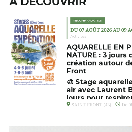
A DÉCOUVRIR
RECOMMANDATION
DU 07 AOÛT 2026 AU 09 
Activités
AQUARELLE EN P
NATURE : 3 jours 
création autour d
Front
🎨 Stage aquarelle
air avec Laurent B
jours pour respirer
s’émerveiller
SAINT FRONT (43)
De 08
Et si vous preniez enfin le tem
d’observer, et de peindre la be
paysages de Haute-Loire ?