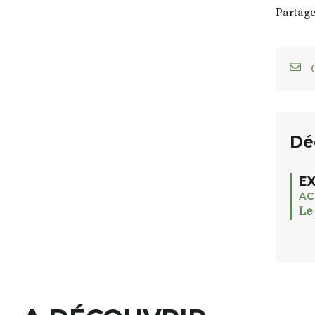
Partage
C
Dé
EX
AC
Le