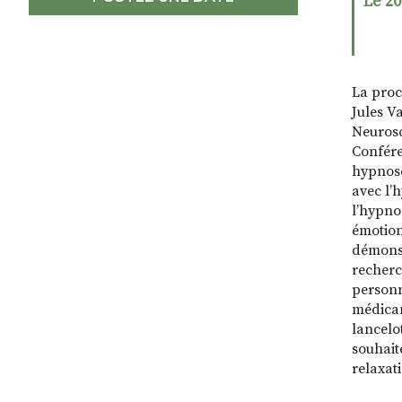
Le 20
La proch
Jules V
Neurosc
Confére
hypnose
avec l’
l’hypno
émotion
démonst
recherc
personn
médicam
lancelo
souhait
relaxati