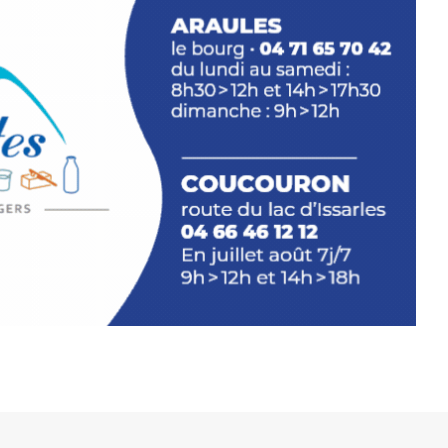
plus d’aller faire un tour dans la cité
du Brivadois cet été.
INTERVIEW
rnard Turle, vous avez ouvert une
 Auzon…
URLE Le Fumoir n’est pas une galerie
e. Chaque année, le 1er dimanche
association
AuzonToujours
organise
e village
. Des artistes et artisans