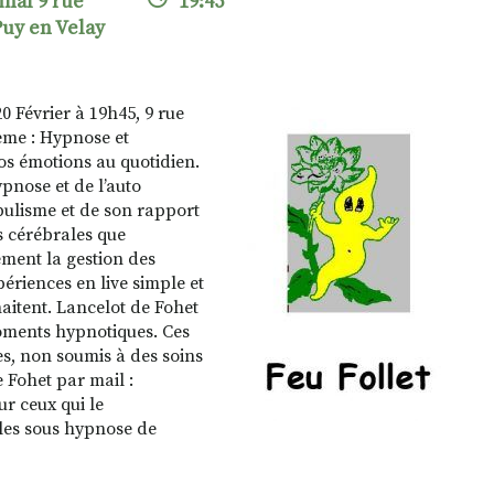
inal 9 rue
19:45
Puy en Velay
0 Février à 19h45, 9 rue
hème : Hypnose et
os émotions au quotidien.
pnose et de l’auto
ulisme et de son rapport
s cérébrales que
ement la gestion des
périences en live simple et
aitent. Lancelot de Fohet
oments hypnotiques. Ces
s, non soumis à des soins
 Fohet par mail :
r ceux qui le
les sous hypnose de