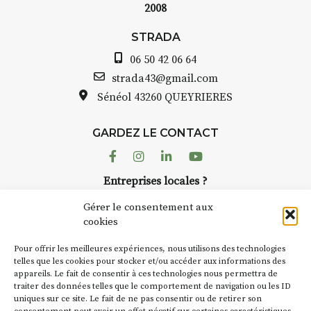
2008
STRADA Bernard T
 :
avez ouvert une gal
STRADA
ous au point de
Auzon…
06 50 42 06 64
roquis et aquarelle
Bernard TURLE Le 
strada43@gmail.com
pas une galerie pe
Sénéol
43260 QUEYRIERES
ur place (repas à
Chaque année, le 
d’août, l’association
: reprise sur
GARDEZ LE CONTACT
AuzonToujours
org
ngement de décor
dans le village
. Des 
Facebook
Instagram
Linkedin
Youtube
artisans investissent
se gâte : un atelier
Entreprises locales ?
caves, les granges 
tra de continuer à
Nous avons des solutions pubs pour vous.
Fumoir est l’un de 
Gérer le consentement aux
temporaires d’accue
cookies
culture. Il s’associ
€/jour
(soit
270€
NEWSLETTER
d’autres activités cu
Pour offrir les meilleures expériences, nous utilisons des technologies
la Petite Cité de Ca
Suivez toute l'actu de Strada
telles que les cookies pour stocker et/ou accéder aux informations des
rsonnes – sans
appareils. Le fait de consentir à ces technologies nous permettra de
exemple, l’installa
lète
traiter des données telles que le comportement de navigation ou les ID
Charbon
s’inscrit 
uniques sur ce site. Le fait de ne pas consentir ou de retirer son
« off » du festival 
accompagnement et