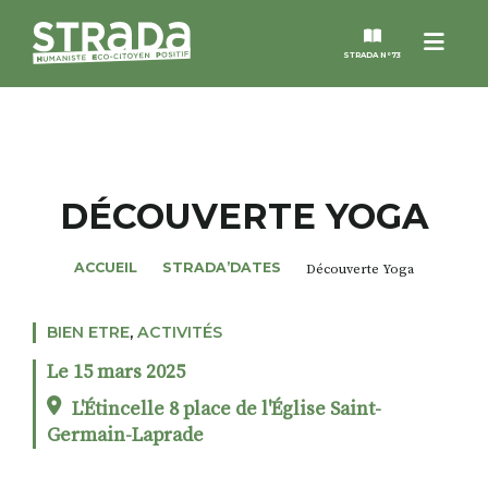
Menu
STRADA N°73
STRADA
MAGAZINES
DÉCOUVERTE YOGA
NOS THÈMES
ACCUEIL
STRADA’DATES
Découverte Yoga
STRADA’DATES
BIEN ETRE
,
ACTIVITÉS
Le 15 mars 2025
ALTER STRADA
L'Étincelle 8 place de l'Église Saint-
Germain-Laprade
ROSÉE DE MAI