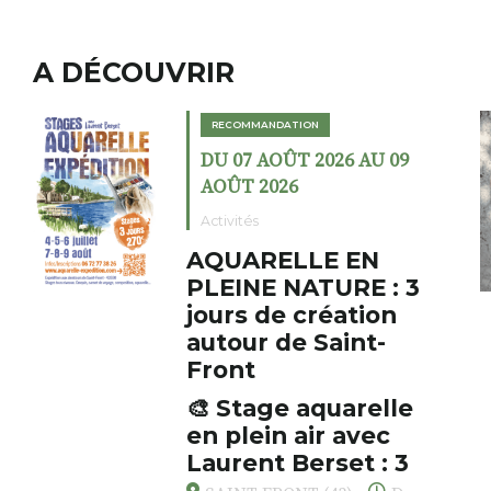
A DÉCOUVRIR
ION
RECOMMANDATION
T 2026 AU 09
DU 02 AOÛT 202
6
AOÛT 2026
Expositions
LLE EN
Cochon cha
ATURE : 3
fumoir
 création
Le Fumoir est une s
e Saint-
cabinet de curiosit
initiateur, Bernard 
s’amuse à donner à 
 aquarelle
AUZON (43) Galer
associations fertile
air avec
Fumoir
drôles, parfois fum
Berset : 3
oeuvres éclectiques 
r respirer,