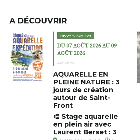
A DÉCOUVRIR
MANDATION
RECOMMANDAT
 AOÛT 2026 AU 09
DU 02 AOÛT
2026
AOÛT 2026
s
Expositions
RELLE EN
Cochon c
E NATURE : 3
fumoir
 de création
Le Fumoir est 
r de Saint-
cabinet de cur
initiateur, Ber
s’amuse à donn
age aquarelle
AUZON (43) 
associations fe
ein air avec
Fumoir
drôles, parfoi
nt Berset : 3
oeuvres éclecti
 pour respirer,