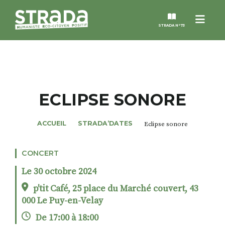
Menu
STRADA N°73
STRADA
MAGAZINES
ECLIPSE SONORE
NOS THÈMES
ACCUEIL
STRADA’DATES
Eclipse sonore
STRADA’DATES
CONCERT
Le 30 octobre 2024
ALTER STRADA
p'tit Café, 25 place du Marché couvert, 43
000 Le Puy-en-Velay
ROSÉE DE MAI
De 17:00 à 18:00