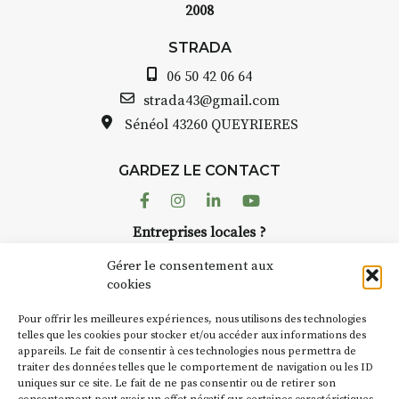
2008
STRADA Berna
ramme :
avez ouvert un
STRADA
dez-vous au point de
Auzon…
06 50 42 06 64
h : croquis et aquarelle
Bernard TURLE
strada43@gmail.com
pas une galer
Sénéol
43260 QUEYRIERES
que sur place (repas à
Chaque année,
arge)
d’août, l’assoc
7h30 : reprise sur
GARDEZ LE CONTACT
AuzonToujour
 changement de décor
dans le village
Facebook
Instagram
Linkedin
Youtube
artisans invest
temps se gâte : un atelier
Entreprises locales ?
caves, les gra
ermettra de continuer à
Nous avons des solutions pubs pour vous.
Fumoir est l’u
Gérer le consentement aux
temporaires d’
cookies
culture. Il s’a
de 90€/jour
(soit
270€
NEWSLETTER
d’autres activi
rs
)
Pour offrir les meilleures expériences, nous utilisons des technologies
la Petite Cité 
Suivez toute l'actu de Strada
telles que les cookies pour stocker et/ou accéder aux informations des
 8 personnes – sans
appareils. Le fait de consentir à ces technologies nous permettra de
exemple, l’ins
complète
traiter des données telles que le comportement de navigation ou les ID
Charbon
s’ins
uniques sur ce site. Le fait de ne pas consentir ou de retirer son
« off » du fest
r l’accompagnement et