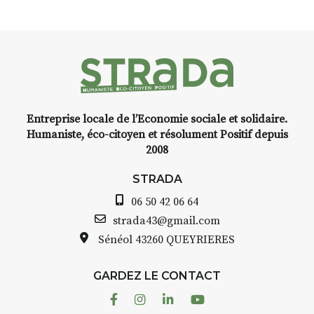
livre une raison de plus d’aller
 Puy-
faire un tour dans la cité
médiévale du Brivadois cet été.
stant
Entreprise locale de l’Economie sociale et solidaire.
cre,
INTERVIEW
Humaniste, éco-citoyen et résolument Positif depuis
2008
STRADA Bernard Turle, vous
avez ouvert une galerie à
STRADA
de
Auzon…
06 50 42 06 64
arelle
Bernard TURLE Le Fumoir n’est
strada43@gmail.com
pas une galerie permanente.
Sénéol
43260 QUEYRIERES
as à
Chaque année, le 1er dimanche
d’août, l’association
GARDEZ LE CONTACT
AuzonToujours
organise
Arts
écor
dans le village
. Des artistes et
Facebook
Instagram
Linkedin
Youtube
artisans investissent les rues, les