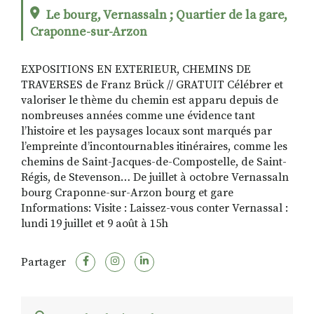
Le bourg, Vernassaln ; Quartier de la gare,
Craponne-sur-Arzon
RECHERCHER
S'ABONNER
EXPOSITIONS EN EXTERIEUR, CHEMINS DE
S'INSCRIRE À LA NEWSLETTER
TRAVERSES de Franz Brück // GRATUIT Célébrer et
FACEBOOK
INSTAGRAM
LINKEDIN
YOUTUBE
valoriser le thème du chemin est apparu depuis de
nombreuses années comme une évidence tant
l’histoire et les paysages locaux sont marqués par
l’empreinte d’incontournables itinéraires, comme les
chemins de Saint-Jacques-de-Compostelle, de Saint-
Régis, de Stevenson… De juillet à octobre Vernassaln
bourg Craponne-sur-Arzon bourg et gare
Informations: Visite : Laissez-vous conter Vernassal :
lundi 19 juillet et 9 août à 15h
Partager