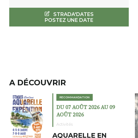
STRADA'DATES
POSTEZ UNE DATE
A DÉCOUVRIR
RECOMMANDATION
09
DU 02 AOÛT 2026 AU 23
AOÛT 2026
Expositions
Cochon charbon au