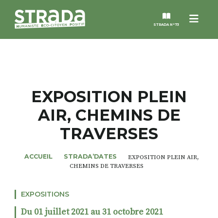
Menu
STRADA N°73
STRADA
MAGAZINES
EXPOSITION PLEIN
AIR, CHEMINS DE
NOS THÈMES
TRAVERSES
STRADA’DATES
ACCUEIL
STRADA’DATES
EXPOSITION PLEIN AIR,
CHEMINS DE TRAVERSES
ALTER STRADA
EXPOSITIONS
ROSÉE DE MAI
Du 01 juillet 2021 au 31 octobre 2021