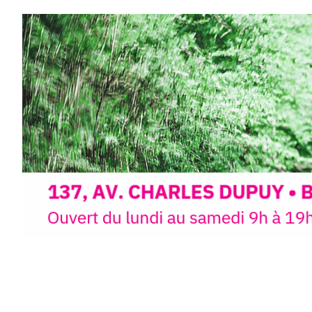
paysages de Haute-Loire ?
Cet été,
Laurent Berset
vous pr
d’aquarelle en extérieur
, acces
niveaux
, dans un cadre nature
inspirant
autour de Saint-Fron
minutes du Puy-en-Velay
.
Pendant
3 jours
, vous apprend
l’instant :
Croquis, carnet de voyage, com
aquarelle, encre, ou contenu h
Le programme :
8h : rendez-vous au point de d
8h30 – 12h : croquis et aquarell
pique-nique sur place (repas à
13h30 – 17h30 : reprise sur pla
changement de décor