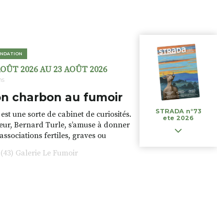
NDATION
AOÛT 2026 AU 23 AOÛT 2026
ns
n charbon au fumoir
STRADA n°73
est une sorte de cabinet de curiosités.
ete 2026
teur, Bernard Turle, s’amuse à donner
 associations fertiles, graves ou
rfois fumeuses. Des oeuvres
43) Galerie Le Fumoir
s font. liens avec les histoires un peu
 du lieu (on ne spoile pas). Quant à
tion.Cochon Charbon, elle joue
ariations.de.couleurs.(de
e.sarcasme et facétie.