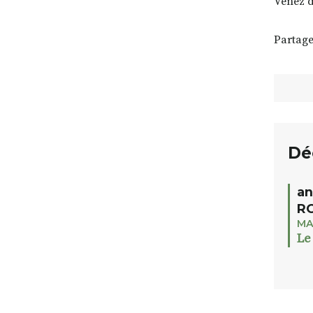
Venez d
Partage
Dé
an
RO
MA
Le