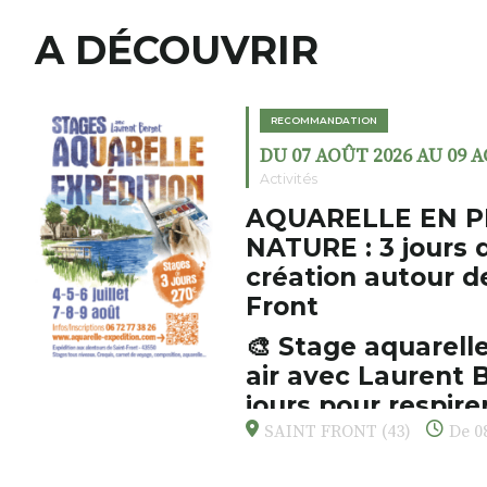
A DÉCOUVRIR
RECOMMANDATION
DU 07 AOÛT 2026 AU 09 
Activités
AQUARELLE EN P
NATURE : 3 jours 
création autour d
Front
🎨 Stage aquarelle
air avec Laurent B
jours pour respirer
s’émerveiller
SAINT FRONT (43)
De 08
Et si vous preniez enfin le tem
d’observer, et de peindre la be