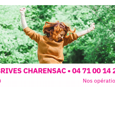
Programmée
expo-insta
raison de 
opose un
stage
médiévale 
sible
à tous les
l
t
, à seulement
30
rez à capturer
position,
ybride.
STRADA Be
épart
galerie à
e sur site
 votre charge)
Bernard T
ce ou
permanent