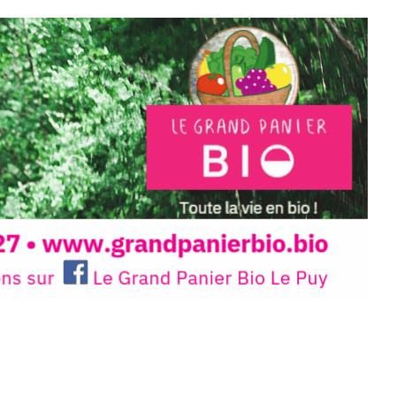
 en off du festival d’Auzon, cette
llation temporaire vous livre une
plus d’aller faire un tour dans la cité
du Brivadois cet été.
INTERVIEW
rnard Turle, vous avez ouvert une
 Auzon…
URLE Le Fumoir n’est pas une galerie
e. Chaque année, le 1er dimanche