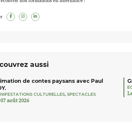
écouvrir nos formations en alternance !
r
couvrez aussi
imation de contes paysans avec Paul
G
E
Y.
L
NIFESTATIONS CULTURELLES
,
SPECTACLES
 07 août 2026