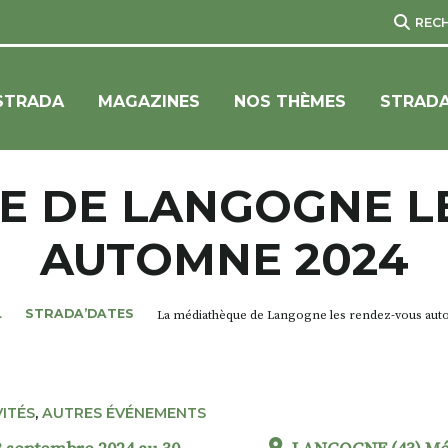
REC
STRADA
MAGAZINES
NOS THÈMES
STRADA
E DE LANGOGNE L
AUTOMNE 2024
L
STRADA’DATES
La médiathèque de Langogne les rendez-vous aut
VITÉS
,
AUTRES ÉVÉNEMENTS