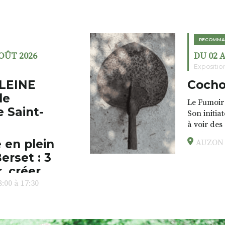
RECOMMA
AOÛT 2026
DU 02 
Expositio
LEINE
Cocho
de
Le Fumoir 
e Saint-
Son initia
à voir des
drôles, pa
 en plein
AUZON (
éclectique
erset : 3
foutraques
l’installa
, créer,
avec les.v
:00 à 17:30
peau).entr
ps… de ralentir,
auté des
Programmée