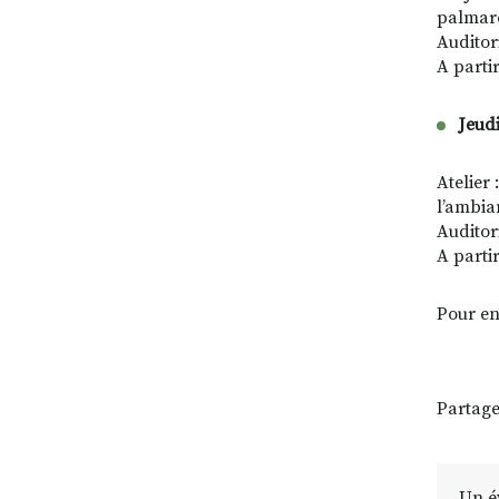
palmarè
Audito
A partir
Jeud
Atelier 
l’ambia
Audito
A partir
Pour en
Partage
Un é