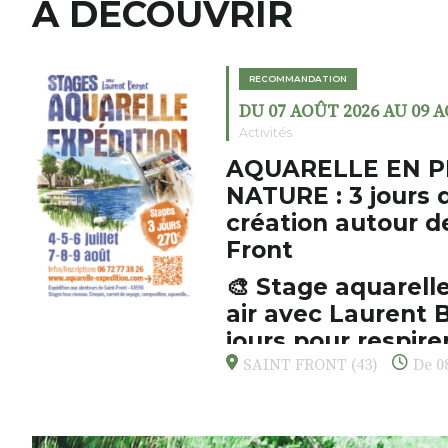
A DÉCOUVRIR
RECOMMANDATION
DU 07 AOÛT 2026 AU 09 
Activités
AQUARELLE EN P
NATURE : 3 jours 
création autour d
Front
🎨 Stage aquarelle
air avec Laurent B
jours pour respirer
s’émerveiller
SAINT FRONT (43)
De 08
Et si vous preniez enfin le tem
d’observer, et de peindre la be
paysages de Haute-Loire ?