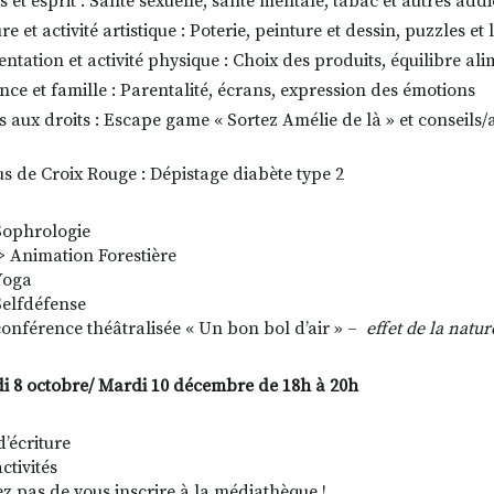
 et esprit : Santé sexuelle, santé mentale, tabac et autres addi
re et activité artistique : Poterie, peinture et dessin, puzzles et 
ntation et activité physique : Choix des produits, équilibre al
ce et famille : Parentalité, écrans, expression des émotions
s aux droits : Escape game « Sortez Amélie de là » et conseil
us de Croix Rouge : Dépistage diabète type 2
Sophrologie
> Animation Forestière
Yoga
Selfdéfense
conférence théâtralisée « Un bon bol d’air » –
effet de la natu
i 8 octobre/ Mardi 10 décembre de 18h à 20h
d’écriture
activités
ez pas de vous inscrire à la médiathèque !