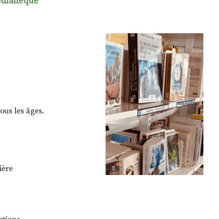
édiahèque
us les âges.
ière