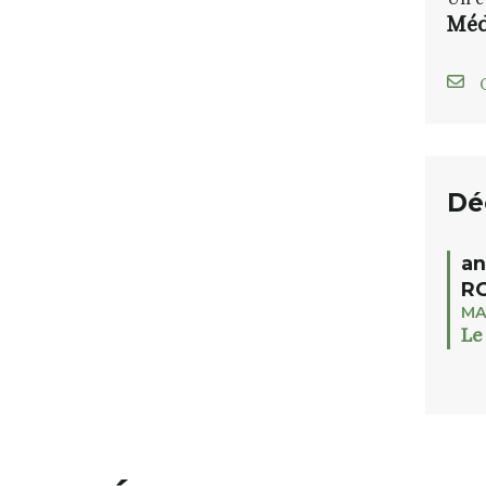
Méd
C
Dé
an
RO
MA
Le