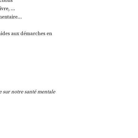
ctions
livre, …
imentaire…
s/aides aux démarches en
re sur notre santé mentale