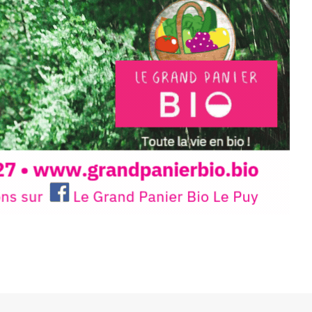
llation temporaire vous livre une
plus d’aller faire un tour dans la cité
du Brivadois cet été.
INTERVIEW
rnard Turle, vous avez ouvert une
 Auzon…
URLE Le Fumoir n’est pas une galerie
e. Chaque année, le 1er dimanche
association
AuzonToujours
organise