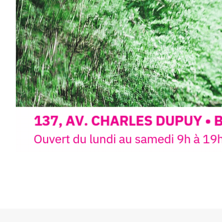
Cet été,
Laurent Berset
vous pr
d’aquarelle en extérieur
, acces
niveaux
, dans un cadre nature
inspirant
autour de Saint-Fron
minutes du Puy-en-Velay
.
Pendant
3 jours
, vous apprend
l’instant :
Croquis, carnet de voyage, com
aquarelle, encre, ou contenu h
Le programme :
8h : rendez-vous au point de d
8h30 – 12h : croquis et aquarell
pique-nique sur place (repas à
13h30 – 17h30 : reprise sur pla
changement de décor