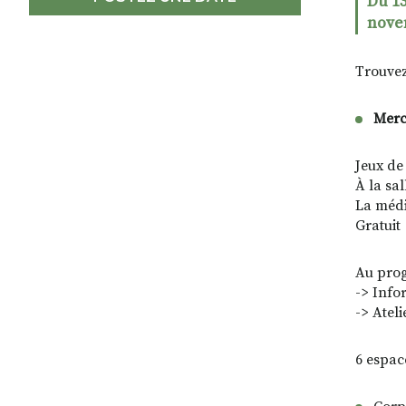
Du 13
nove
Trouvez
Merc
Jeux de
À la sa
La médi
Gratuit
Au pro
-> Info
-> Ateli
6 espac