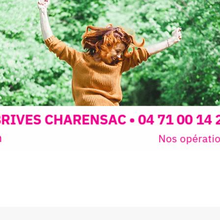
expo-insta
raison de 
opose un
stage
médiévale 
sible
à tous les
l
t
, à seulement
30
rez à capturer
position,
ybride.
STRADA Be
épart
galerie à
e sur site
 votre charge)
Bernard T
ce ou
permanent
d’août, l’