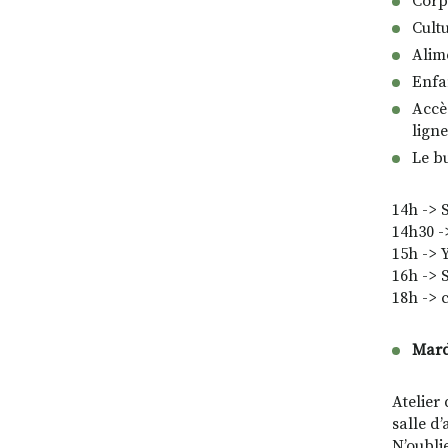
Corps
Cultu
Alime
Enfan
Accè
ligne
Le b
14h -> 
14h30 -
15h -> 
16h -> 
18h -> 
Mard
Atelier 
salle d’
N’oubli