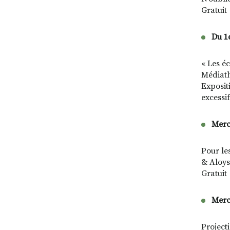
Gratuit
Du 1
« Les é
Médiat
Exposit
excessif
Merc
Pour le
& Aloys
Gratuit
Merc
Projecti