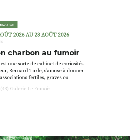
NDATION
AOÛT 2026 AU 23 AOÛT 2026
ns
n charbon au fumoir
est une sorte de cabinet de curiosités.
teur, Bernard Turle, s’amuse à donner
 associations fertiles, graves ou
rfois fumeuses. Des oeuvres
43) Galerie Le Fumoir
s font. liens avec les histoires un peu
 du lieu (on ne spoile pas). Quant à
tion.Cochon Charbon, elle joue
ariations.de.couleurs.(de
e.sarcasme et facétie.
 en off du festival d’Auzon, cette