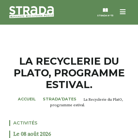
Menu
STRADA N°73
STRADA
MAGAZINES
LA RECYCLERIE DU
PLATO, PROGRAMME
NOS THÈMES
ESTIVAL.
STRADA’DATES
ACCUEIL
STRADA’DATES
La Recyclerie du PlatO,
programme estival.
ALTER STRADA
ACTIVITÉS
ROSÉE DE MAI
Le 08 août 2026