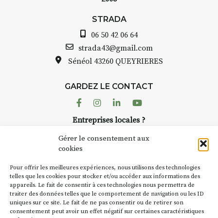
STRADA Bernard Turle, vous
avez ouvert une galerie à
STRADA
Auzon…
06 50 42 06 64
Bernard TURLE Le Fumoir n’est
strada43@gmail.com
pas une galerie permanente.
Sénéol
43260 QUEYRIERES
Chaque année, le 1er dimanche
d’août, l’association
GARDEZ LE CONTACT
AuzonToujours
organise
Arts
dans le village
. Des artistes et
Facebook
Instagram
Linkedin
Youtube
artisans investissent les rues, les
Entreprises locales ?
caves, les granges d’Auzon. Le
Nous avons des solutions pubs pour vous.
Fumoir est l’un de ces espaces
Gérer le consentement aux
temporaires d’accueil de la
cookies
culture. Il s’associe également à
NEWSLETTER
d’autres activités culturelles de
Pour offrir les meilleures expériences, nous utilisons des technologies
la Petite Cité de Caractère. Par
Suivez toute l'actu de Strada
telles que les cookies pour stocker et/ou accéder aux informations des
appareils. Le fait de consentir à ces technologies nous permettra de
exemple, l’installation
Cochon
traiter des données telles que le comportement de navigation ou les ID
Charbon
s’inscrit comme en
uniques sur ce site. Le fait de ne pas consentir ou de retirer son
« off » du festival d’Auzon 2026
consentement peut avoir un effet négatif sur certaines caractéristiques