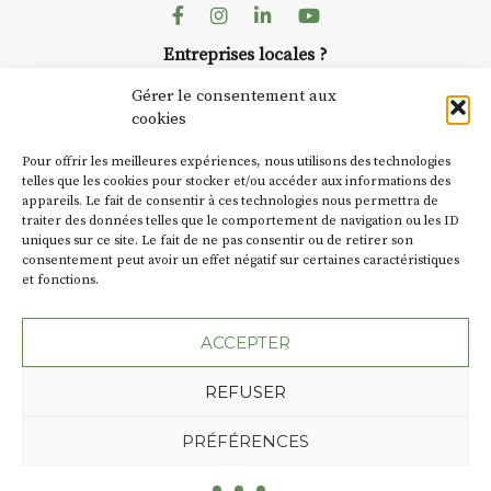
dans le village
. Des artistes et
Facebook
Instagram
Linkedin
Youtube
artisans investissent les rues, les
Entreprises locales ?
caves, les granges d’Auzon. Le
Nous avons des solutions pubs pour vous.
Fumoir est l’un de ces espaces
Gérer le consentement aux
temporaires d’accueil de la
cookies
culture. Il s’associe également à
NEWSLETTER
d’autres activités culturelles de
Pour offrir les meilleures expériences, nous utilisons des technologies
la Petite Cité de Caractère. Par
Suivez toute l'actu de Strada
telles que les cookies pour stocker et/ou accéder aux informations des
appareils. Le fait de consentir à ces technologies nous permettra de
exemple, l’installation
Cochon
traiter des données telles que le comportement de navigation ou les ID
Charbon
s’inscrit comme en
uniques sur ce site. Le fait de ne pas consentir ou de retirer son
« off » du festival d’Auzon 2026
consentement peut avoir un effet négatif sur certaines caractéristiques
(2 /22 août).
et fonctions.
NOUS CONTACTER
SA D’où vient le nom :
Fumoir
?
ACCEPTER
BT C’est le terme employé dans
REFUSER
les actes de propriété du lieu.
Jusqu’à la fin du XXe siècle,
Plan du site
Mentions légales
PRÉFÉRENCES
c’était un saloir et
Politique de confidentialité
précédemment ç’avait été un
Une création de l'Agence Oktopod