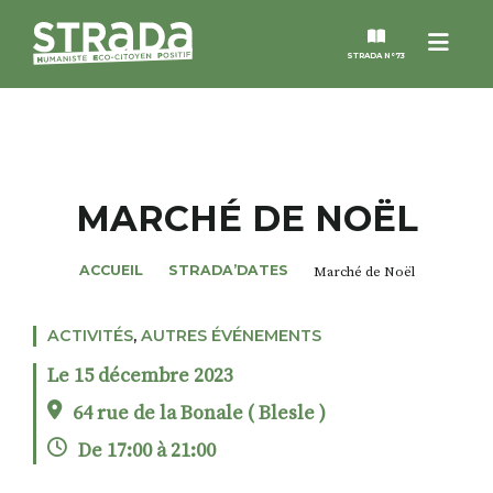
Menu
STRADA N°73
STRADA
MAGAZINES
MARCHÉ DE NOËL
NOS THÈMES
ACCUEIL
STRADA’DATES
Marché de Noël
STRADA’DATES
ACTIVITÉS
,
AUTRES ÉVÉNEMENTS
Le 15 décembre 2023
ALTER STRADA
64 rue de la Bonale ( Blesle )
De 17:00 à 21:00
ROSÉE DE MAI