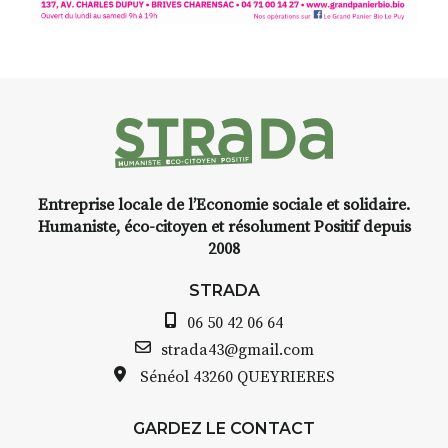
d’Auzon, cette expo-
installation temporaire vous
livre une raison de plus d’aller
faire un tour dans la cité
médiévale du Brivadois cet été.
Entreprise locale de l’Economie sociale et solidaire.
INTERVIEW
Humaniste, éco-citoyen et résolument Positif depuis
2008
STRADA Bernard Turle, vous
avez ouvert une galerie à
STRADA
Auzon…
06 50 42 06 64
Bernard TURLE Le Fumoir n’est
strada43@gmail.com
pas une galerie permanente.
Sénéol
43260 QUEYRIERES
Chaque année, le 1er dimanche
d’août, l’association
GARDEZ LE CONTACT
AuzonToujours
organise
Arts