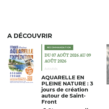
A DÉCOUVRIR
ION
RECOMMANDATION
T 2026 AU 09
DU 02 AOÛT 202
6
AOÛT 2026
Expositions
LLE EN
Cochon cha
ATURE : 3
fumoir
 création
Le Fumoir est une s
e Saint-
cabinet de curiosit
initiateur, Bernard 
s’amuse à donner à 