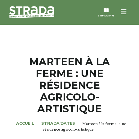
Menu
STRADA N°73
STRADA
MAGAZINES
MARTEEN À LA
FERME : UNE
NOS THÈMES
RÉSIDENCE
STRADA’DATES
AGRICOLO-
ARTISTIQUE
ALTER STRADA
ACCUEIL
STRADA’DATES
Marteen à la ferme : une
ROSÉE DE MAI
résidence agricolo-artistique