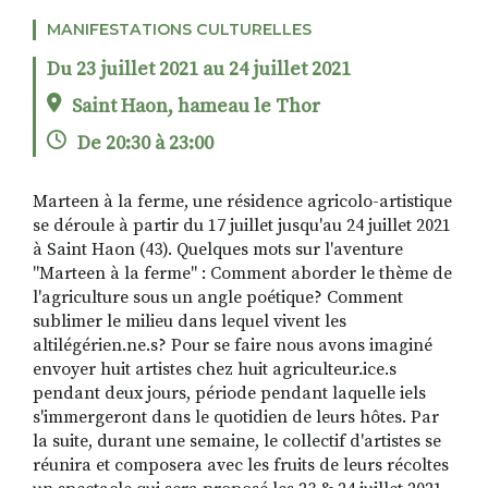
MANIFESTATIONS CULTURELLES
Du 23 juillet 2021 au 24 juillet 2021
RECHERCHER
S'ABONNER
Saint Haon, hameau le Thor
S'INSCRIRE À LA NEWSLETTER
De 20:30 à 23:00
FACEBOOK
INSTAGRAM
LINKEDIN
YOUTUBE
Marteen à la ferme, une résidence agricolo-artistique
se déroule à partir du 17 juillet jusqu'au 24 juillet 2021
à Saint Haon (43). Quelques mots sur l'aventure
"Marteen à la ferme" : Comment aborder le thème de
l'agriculture sous un angle poétique? Comment
sublimer le milieu dans lequel vivent les
altilégérien.ne.s? Pour se faire nous avons imaginé
envoyer huit artistes chez huit agriculteur.ice.s
pendant deux jours, période pendant laquelle iels
s'immergeront dans le quotidien de leurs hôtes. Par
la suite, durant une semaine, le collectif d'artistes se
réunira et composera avec les fruits de leurs récoltes