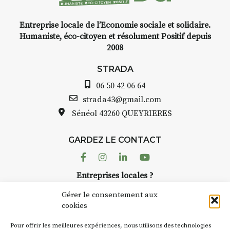
et de voyage,
Entreprise locale de l’Economie sociale et solidaire.
aquarelle, encre,
INTERV
Humaniste, éco-citoyen et résolument Positif depuis
bride.
2008
STRADA Bernard T
 :
avez ouvert une gal
STRADA
ous au point de
Auzon…
06 50 42 06 64
roquis et aquarelle
Bernard TURLE Le 
strada43@gmail.com
pas une galerie pe
Sénéol
43260 QUEYRIERES
ur place (repas à
Chaque année, le 
d’août, l’association
: reprise sur
GARDEZ LE CONTACT
AuzonToujours
org
ngement de décor
dans le village
. Des 
Facebook
Instagram
Linkedin
Youtube
artisans investissent
se gâte : un atelier
Entreprises locales ?
caves, les granges 
tra de continuer à
Nous avons des solutions pubs pour vous.
Fumoir est l’un de 
Gérer le consentement aux
temporaires d’accue
cookies
culture. Il s’associ
€/jour
(soit
270€
NEWSLETTER
d’autres activités cu
Pour offrir les meilleures expériences, nous utilisons des technologies