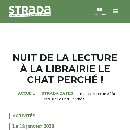
Menu
STRADA N°73
STRADA
MAGAZINES
NUIT DE LA LECTURE
À LA LIBRAIRIE LE
NOS THÈMES
CHAT PERCHÉ !
STRADA’DATES
ACCUEIL
STRADA’DATES
Nuit de la Lecture à la
librairie Le Chat Perché !
ALTER STRADA
ACTIVITÉS
ROSÉE DE MAI
Le 18 janvier 2020