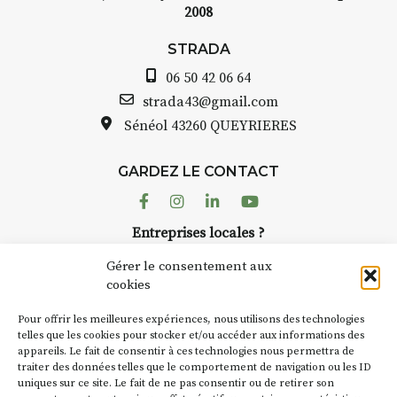
2008
STRADA Bernard Turle, v
avez ouvert une galerie à
STRADA
oint de
Auzon…
06 50 42 06 64
t aquarelle
Bernard TURLE Le Fumoir 
strada43@gmail.com
pas une galerie permanent
Sénéol
43260 QUEYRIERES
 (repas à
Chaque année, le 1er dim
d’août, l’association
e sur
GARDEZ LE CONTACT
AuzonToujours
organise
Ar
 de décor
dans le village
. Des artistes 
Facebook
Instagram
Linkedin
Youtube
artisans investissent les rue
: un atelier
Entreprises locales ?
caves, les granges d’Auzon.
ontinuer à
Nous avons des solutions pubs pour vous.
Fumoir est l’un de ces espa
Gérer le consentement aux
temporaires d’accueil de la
cookies
culture. Il s’associe égalem
oit
270€
NEWSLETTER
d’autres activités culturelle
Pour offrir les meilleures expériences, nous utilisons des technologies
la Petite Cité de Caractère.
Suivez toute l'actu de Strada
telles que les cookies pour stocker et/ou accéder aux informations des
 – sans
appareils. Le fait de consentir à ces technologies nous permettra de
exemple, l’installation
Coc
traiter des données telles que le comportement de navigation ou les ID
Charbon
s’inscrit comme e
uniques sur ce site. Le fait de ne pas consentir ou de retirer son
« off » du festival d’Auzon 