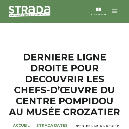
Menu
STRADA N°73
STRADA
MAGAZINES
DERNIERE LIGNE
DROITE POUR
NOS THÈMES
DECOUVRIR LES
STRADA’DATES
CHEFS-D’ŒUVRE DU
CENTRE POMPIDOU
ALTER STRADA
AU MUSÉE CROZATIER
ROSÉE DE MAI
ACCUEIL
STRADA’DATES
DERNIERE LIGNE DROITE