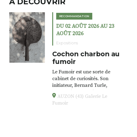
A DÉCOUVRIR
RECOMMANDATION
DU 02 AOÛT 2026 AU 23
AOÛT 2026
Expositions
Cochon charbon au
fumoir
Le Fumoir est une sorte de
cabinet de curiosités. Son
initiateur, Bernard Turle,
s’amuse à donner à voir des
AUZON (43) Galerie Le
associations fertiles, graves ou
Fumoir
drôles, parfois fumeuses. Des
oeuvres éclectiques font. liens
avec les histoires un peu
foutraques du lieu (on ne spoile
pas). Quant à