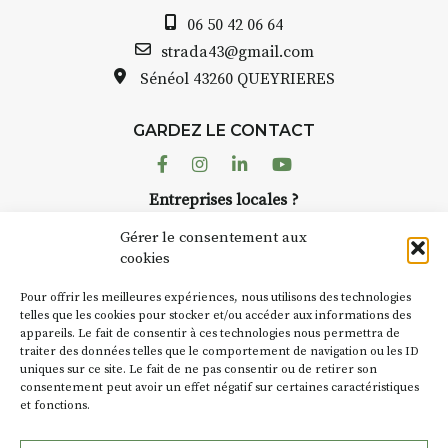
Auzon…
06 50 42 06 64
Bernard TURLE Le Fumoir n’est
strada43@gmail.com
pas une galerie permanente.
Sénéol
43260 QUEYRIERES
Chaque année, le 1er dimanche
d’août, l’association
GARDEZ LE CONTACT
AuzonToujours
organise
Arts
dans le village
. Des artistes et
Facebook
Instagram
Linkedin
Youtube
artisans investissent les rues, les
Entreprises locales ?
caves, les granges d’Auzon. Le
Nous avons des solutions pubs pour vous.
Fumoir est l’un de ces espaces
Gérer le consentement aux
temporaires d’accueil de la
cookies
culture. Il s’associe également à
NEWSLETTER
d’autres activités culturelles de
Pour offrir les meilleures expériences, nous utilisons des technologies
la Petite Cité de Caractère. Par
Suivez toute l'actu de Strada
telles que les cookies pour stocker et/ou accéder aux informations des
appareils. Le fait de consentir à ces technologies nous permettra de
exemple, l’installation
Cochon
traiter des données telles que le comportement de navigation ou les ID
Charbon
s’inscrit comme en
uniques sur ce site. Le fait de ne pas consentir ou de retirer son
« off » du festival d’Auzon 2026
consentement peut avoir un effet négatif sur certaines caractéristiques
(2 /22 août).
et fonctions.
NOUS CONTACTER
SA D’où vient le nom :
Fumoir
?