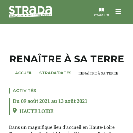
Menu
STRADA N°73
STRADA
MAGAZINES
RENAÎTRE À SA TERRE
NOS THÈMES
ACCUEIL
STRADA’DATES
RENAÎTRE À SA TERRE
STRADA’DATES
ACTIVITÉS
Du 09 août 2021 au 13 août 2021
ALTER STRADA
HAUTE LOIRE
ROSÉE DE MAI
Dans un magnifique lieu d'accueil en Haute-Loire