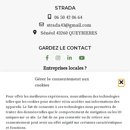
STRADA Bernard Turle, vous
avez ouvert une galerie à
STRADA
Auzon…
06 50 42 06 64
Bernard TURLE Le Fumoir n’est
strada43@gmail.com
pas une galerie permanente.
Sénéol
43260 QUEYRIERES
Chaque année, le 1er dimanche
d’août, l’association
GARDEZ LE CONTACT
AuzonToujours
organise
Arts
dans le village
. Des artistes et
Facebook
Instagram
Linkedin
Youtube
artisans investissent les rues, les
Entreprises locales ?
caves, les granges d’Auzon. Le
Nous avons des solutions pubs pour vous.
Fumoir est l’un de ces espaces
Gérer le consentement aux
temporaires d’accueil de la
cookies
culture. Il s’associe également à
NEWSLETTER
d’autres activités culturelles de
Pour offrir les meilleures expériences, nous utilisons des technologies
la Petite Cité de Caractère. Par
Suivez toute l'actu de Strada
telles que les cookies pour stocker et/ou accéder aux informations des
appareils. Le fait de consentir à ces technologies nous permettra de
exemple, l’installation
Cochon
traiter des données telles que le comportement de navigation ou les ID
Charbon
s’inscrit comme en
uniques sur ce site. Le fait de ne pas consentir ou de retirer son
« off » du festival d’Auzon 2026
consentement peut avoir un effet négatif sur certaines caractéristiques
(2 /22 août).
et fonctions.