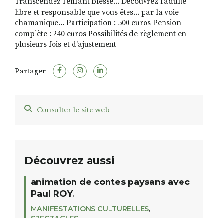
Transcendez l'enfant blessé... Découvrez l'adulte
libre et responsable que vous êtes... par la voie
chamanique... Participation : 500 euros Pension
complète : 240 euros Possibilités de règlement en
RECHERCHER
S'ABONNER
plusieurs fois et d'ajustement
S'INSCRIRE À LA NEWSLETTER
FACEBOOK
INSTAGRAM
LINKEDIN
YOUTUBE
Partager
Consulter le site web
Découvrez aussi
animation de contes paysans avec
Paul ROY.
MANIFESTATIONS CULTURELLES
,