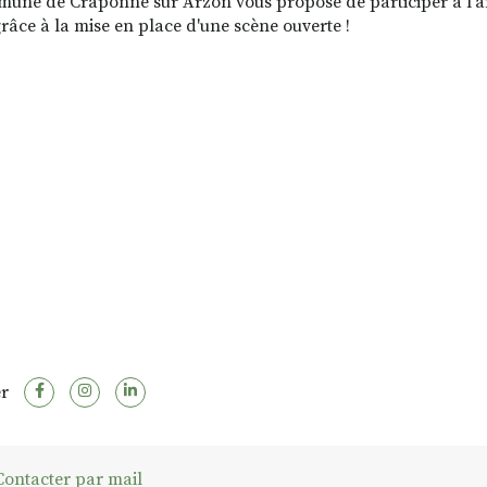
une de Craponne sur Arzon vous propose de participer à l'a
râce à la mise en place d'une scène ouverte !
r
ontacter par mail