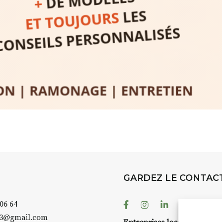
rez à capturer
position,
ybride.
STRADA Be
épart
galerie à
e sur site
 votre charge)
Bernard T
ce ou
permanent
d’août, l’
Arts dans l
er abrité
investissen
GARDEZ LE CONTAC
.
d’Auzon. L
temporaire
Facebook
Instagram
Linkedin
Youtube
 06 64
es 3 jours
)
également 
43@gmail.com
pension complète
Petite Cit