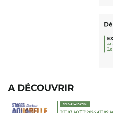
Dé
EX
AC
Le
A DÉCOUVRIR
RECOMMANDATION
DU 07 AOÛT 2026 AU 09 