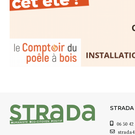
minutes du Puy-en-Velay
.
Pendant
3 jours
, vous apprend
l’instant :
Croquis, carnet de voyage, com
aquarelle, encre, ou contenu h
Le programme :
8h : rendez-vous au point de d
8h30 – 12h : croquis et aquarell
pique-nique sur place (repas à
13h30 – 17h30 : reprise sur pla
changement de décor
Et si le temps se gâte : un ateli
STRADA
permettra de continuer à créer
06 50 42
À partir de 90€/jour
(soit
270€ l
strada
Minimum 8 personnes – sans 