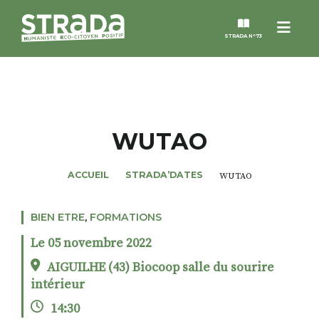
Menu
STRADA N°73
STRADA
MAGAZINES
WUTAO
NOS THÈMES
ACCUEIL
STRADA’DATES
WUTAO
STRADA’DATES
BIEN ETRE
,
FORMATIONS
Le 05 novembre 2022
ALTER STRADA
AIGUILHE (43) Biocoop salle du sourire
intérieur
ROSÉE DE MAI
14:30