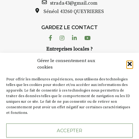
Bernard TURLE Le Fumoir n’est
strada43@gmail.com
pas une galerie permanente.
Sénéol
43260 QUEYRIERES
Chaque année, le 1er dimanche
d’août, l’association
GARDEZ LE CONTACT
AuzonToujours
organise
Arts
dans le village
. Des artistes et
Facebook
Instagram
Linkedin
Youtube
artisans investissent les rues, les
Entreprises locales ?
caves, les granges d’Auzon. Le
Nous avons des solutions pubs pour vous.
Fumoir est l’un de ces espaces
Gérer le consentement aux
temporaires d’accueil de la
cookies
culture. Il s’associe également à
NEWSLETTER
d’autres activités culturelles de
Pour offrir les meilleures expériences, nous utilisons des technologies
la Petite Cité de Caractère. Par
Suivez toute l'actu de Strada
telles que les cookies pour stocker et/ou accéder aux informations des
appareils. Le fait de consentir à ces technologies nous permettra de
exemple, l’installation
Cochon
traiter des données telles que le comportement de navigation ou les ID
Charbon
s’inscrit comme en
uniques sur ce site. Le fait de ne pas consentir ou de retirer son
« off » du festival d’Auzon 2026
consentement peut avoir un effet négatif sur certaines caractéristiques
(2 /22 août).
et fonctions.
NOUS CONTACTER
SA D’où vient le nom :
Fumoir
?
ACCEPTER
BT C’est le terme employé dans