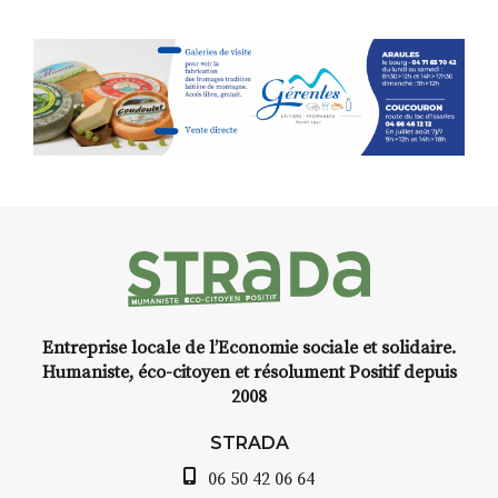
avec les.variations.de.couleurs.
(de peau).entre.sarcasme et
facétie.
Programmée en off du festival
d’Auzon, cette expo-
installation temporaire vous
livre une raison de plus d’aller
faire un tour dans la cité
médiévale du Brivadois cet été.
Entreprise locale de l’Economie sociale et solidaire.
INTERVIEW
Humaniste, éco-citoyen et résolument Positif depuis
2008
STRADA Bernard Turle, vous
avez ouvert une galerie à
STRADA
Auzon…
06 50 42 06 64