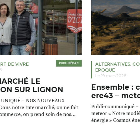
RT DE VIVRE
PUBLI-RÉDAC
ALTERNATIVES
,
CO
EPOQUE
6
Le 19 mars 2026
MARCHÉ LE
Ensemble : 
ON SUR LIGNON
ere43 – met
UNIQUÉ – NOS NOUVEAUX
Publi-communiqué – c
ans notre Intermarché, on ne fait
meteor « Notre modèl
commerce, on prend soin de nos
énergie » Cosmos éne
e magasin est à la fois un lieu de vie,
valorisons les ressour
, avec toujours plus de services. »
a les ressources pour
icia VALETTE Prêt gratuit de