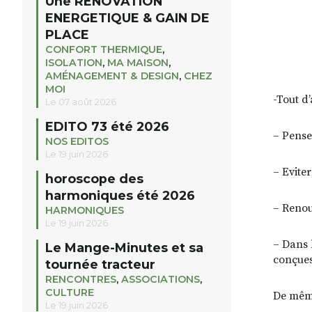
Une RENOVATION
ENERGETIQUE & GAIN DE
PLACE
CONFORT THERMIQUE
,
ISOLATION
,
MA MAISON
,
AMÉNAGEMENT & DESIGN
,
CHEZ
MOI
-Tout d
Le 07 août 2026
EDITO 73 été 2026
– Pense
NOS EDITOS
Le 19 juin 2026
– Evite
horoscope des
harmoniques été 2026
– Renou
HARMONIQUES
Le 19 juin 2026
– Dans 
Le Mange-Minutes et sa
conçues
tournée tracteur
RENCONTRES
,
ASSOCIATIONS
,
CULTURE
De même
Le 19 juin 2026