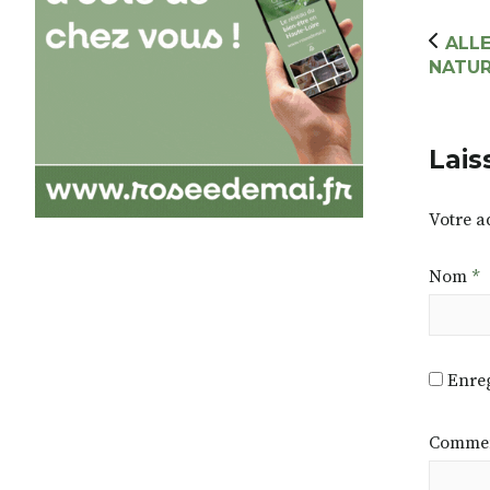
ALLE
NATUR
Lais
Votre a
Nom
*
Enreg
Commen