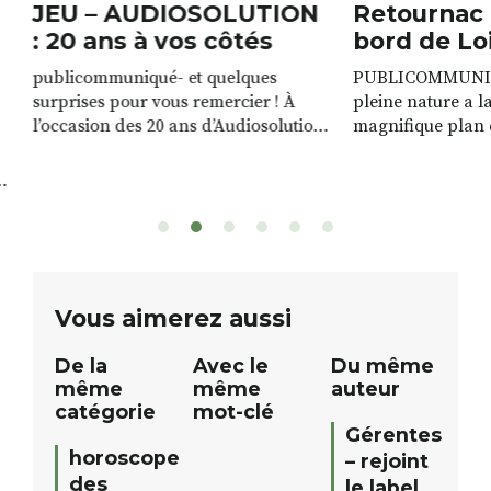
JEU – AUDIOSOLUTION
Retournac 
: 20 ans à vos côtés
bord de Lo
publicommuniqué- et quelques
PUBLICOMMUNIQU
surprises pour vous remercier ! À
pleine nature a l
l’occasion des 20 ans d’Audiosolution,
magnifique plan d
nous avons le plaisir d’organiser un
de rivière qui s’é
grand tirage au sort réservé à nos
plus d’un kilomètr
patients. De nombreux lots locaux
Le plan d’eau est 
sont à gagner, sélectionnés auprès
canoé / kayak 1 à
de commerçants, artisans et
solo, duo ou géan
partenaires de notre territoire : tirage
personnes. […]
public Samedi 26 septembre 2026 à
ue
Vous aimerez aussi
12h à […]
De la
Avec le
Du même
même
même
auteur
catégorie
mot-clé
Gérentes
horoscope
– rejoint
des
le label