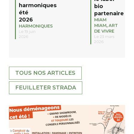
harmoniques
bio
été
partenaire
2026
MIAM
MIAM
,
ART
HARMONIQUES
DE VIVRE
Le 19 juin
2026
Le 23 mars
2026
TOUS NOS ARTICLES
FEUILLETER STRADA