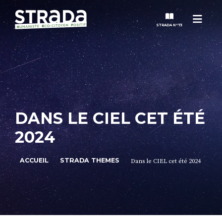
Menu
STRADA N°73
STRADA
MAGAZINES
DANS LE CIEL CET ÉTÉ
NOS THÈMES
2024
STRADA’DATES
ACCUEIL
STRADA THEMES
Dans le CIEL cet été 2024
ALTER STRADA
ROSÉE DE MAI