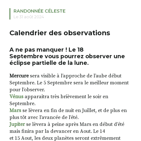
RANDONNÉE CÉLESTE
Le 31 août 2024
RECHERCHER
S'ABONNER
Calendrier des observations
S'INSCRIRE À LA NEWSLETTER
FACEBOOK
INSTAGRAM
LINKEDIN
YOUTUBE
A ne pas manquer ! Le 18
Septembre vous pourrez observer
une
éclipse partielle de la lune
.
Mercure
sera visible à l’approche de l’aube début
Septembre. Le 5 Septembre sera le meilleur moment
pour l’observer.
Vénus
apparaitra très brièvement le soir en
Septembre.
Mars
se lèvera en fin de nuit en Juillet, et de plus en
plus tôt avec l’avancée de l’été.
Jupiter
se lèvera à peine après Mars en début d’été
mais finira par la devancer en Aout. Le 14
et 15 Aout, les deux planètes seront extrêmement