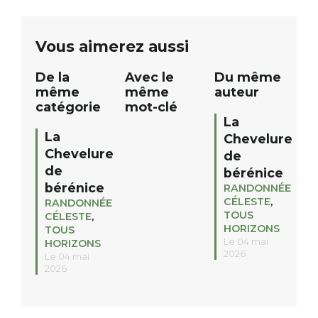
partenaires de notre territoire : tirage
personnes. […]
public Samedi 26 septembre 2026 à
ue
Vous aimerez aussi
12h à […]
De la
Avec le
Du même
même
même
auteur
catégorie
mot-clé
La
La
Chevelure
Chevelure
de
de
bérénice
bérénice
RANDONNÉE
CÉLESTE
,
RANDONNÉE
TOUS
CÉLESTE
,
HORIZONS
TOUS
Le 04 mai
HORIZONS
2026
Le 04 mai
2026