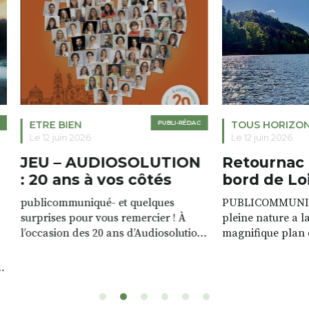
ETRE BIEN
PUBLI-RÉDAC
TOUS HORIZO
Le 12 juin 2026
Le 12 juin 2026
JEU – AUDIOSOLUTION
Retournac 
: 20 ans à vos côtés
bord de Lo
publicommuniqué- et quelques
PUBLICOMMUNIQU
surprises pour vous remercier ! À
pleine nature a l
l’occasion des 20 ans d’Audiosolution,
magnifique plan d
nous avons le plaisir d’organiser un
de rivière qui s’é
grand tirage au sort réservé à nos
plus d’un kilomètr
patients. De nombreux lots locaux
Le plan d’eau est 
sont à gagner, sélectionnés auprès
canoé / kayak 1 à
de commerçants, artisans et
solo, duo ou géan