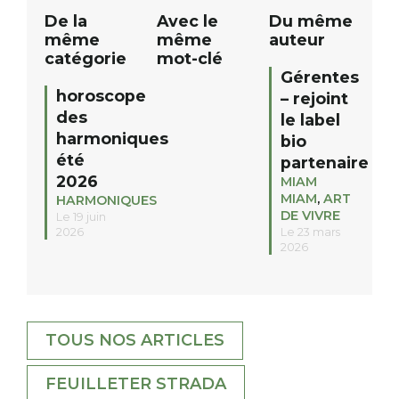
De la
Avec le
Du même
même
même
auteur
catégorie
mot-clé
Gérentes
horoscope
– rejoint
des
le label
harmoniques
bio
été
partenaire
2026
MIAM
MIAM
,
ART
HARMONIQUES
DE VIVRE
Le 19 juin
2026
Le 23 mars
2026
TOUS NOS ARTICLES
FEUILLETER STRADA