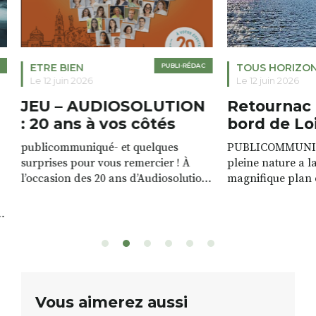
ETRE BIEN
PUBLI-RÉDAC
TOUS HORIZO
Le 12 juin 2026
Le 12 juin 2026
JEU – AUDIOSOLUTION
Retournac 
: 20 ans à vos côtés
bord de Lo
publicommuniqué- et quelques
PUBLICOMMUNIQU
surprises pour vous remercier ! À
pleine nature a l
l’occasion des 20 ans d’Audiosolution,
magnifique plan d
nous avons le plaisir d’organiser un
de rivière qui s’é
grand tirage au sort réservé à nos
plus d’un kilomètr
patients. De nombreux lots locaux
Le plan d’eau est 
sont à gagner, sélectionnés auprès
canoé / kayak 1 à
de commerçants, artisans et
solo, duo ou géan
partenaires de notre territoire : tirage
personnes. […]
public Samedi 26 septembre 2026 à
ue
Vous aimerez aussi
12h à […]