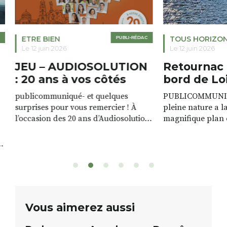
ETRE BIEN
PUBLI-RÉDAC
TOUS HORIZO
Le 12 juin 2026
Le 12 juin 2026
JEU – AUDIOSOLUTION
Retournac 
: 20 ans à vos côtés
bord de Lo
publicommuniqué- et quelques
PUBLICOMMUNIQU
surprises pour vous remercier ! À
pleine nature a l
l’occasion des 20 ans d’Audiosolution,
magnifique plan d
nous avons le plaisir d’organiser un
de rivière qui s’é
grand tirage au sort réservé à nos
plus d’un kilomètr
patients. De nombreux lots locaux
Le plan d’eau est 
sont à gagner, sélectionnés auprès
canoé / kayak 1 à
de commerçants, artisans et
solo, duo ou géan
partenaires de notre territoire : tirage
personnes. […]
public Samedi 26 septembre 2026 à
ue
Vous aimerez aussi
12h à […]