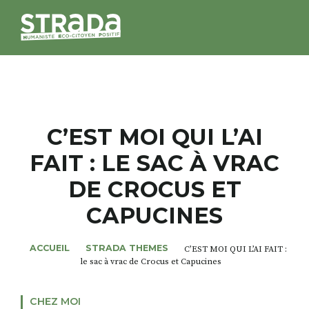
STRADA
MAGAZINES
C’EST MOI QUI L’AI
FAIT : LE SAC À VRAC
NOS THÈMES
DE CROCUS ET
STRADA’DATES
CAPUCINES
ALTER STRADA
ACCUEIL
STRADA THEMES
C’EST MOI QUI L’AI FAIT :
le sac à vrac de Crocus et Capucines
ROSÉE DE MAI
CHEZ MOI