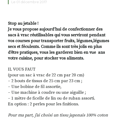
Le 01 décembre 2017
RECHERCHER
S'ABONNER
S'INSCRIRE À 
Stop au jetable !
Je vous propose aujourd’hui de confectionner des
FACEBOOK
INSTAGRAM
LINKEDIN
YOUTUBE
sacs à vrac réutilisables
qui vous serviront pendant
vos courses pour transporter fruits, légumes,
légumes
secs et féculents. Comme ils sont très jolis en plus
d’être pratiques, vous les garderez bien en vue ans
votre cuisine, pour stocker vos aliments.
IL VOUS FAUT
(pour un sac à vrac de 22 cm par 20 cm)
– 2 bouts de tissus de 25 cm par 23 cm ;
– Une bobine de fil assortie,
– Une machine à coudre ou une aiguille ;
– 1 mètre de ficelle de lin ou de ruban assorti.
En option : 2 perles pour les finitions.
Pour ma part, j’ai choisi un tissu japonais 100% coton