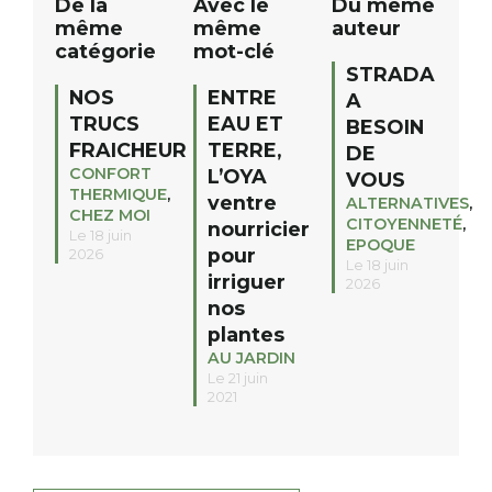
De la
Avec le
Du même
même
même
auteur
catégorie
mot-clé
STRADA
NOS
ENTRE
A
TRUCS
EAU ET
BESOIN
FRAICHEUR
TERRE,
DE
CONFORT
L’OYA
VOUS
THERMIQUE
,
ventre
ALTERNATIVES
,
CHEZ MOI
CITOYENNETÉ
,
nourricier
Le 18 juin
EPOQUE
pour
2026
Le 18 juin
irriguer
2026
nos
plantes
AU JARDIN
Le 21 juin
2021