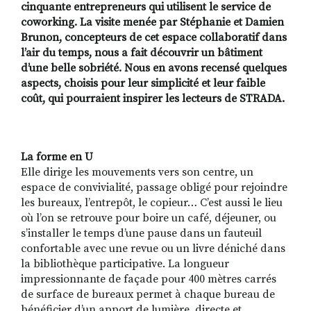
cinquante entrepreneurs qui utilisent le service de
coworking. La visite menée par Stéphanie et Damien
Brunon, concepteurs de cet espace collaboratif dans
l’air du temps, nous a fait découvrir un bâtiment
RECHERCHER
S'ABONNER
d’une
belle sobriété. Nous en avons recensé quelques
S'INSCRIRE À LA NEWSLETTER
aspects, choisis pour leur simplicité et leur faible
FACEBOOK
INSTAGRAM
LINKEDIN
YOUTUBE
coût, qui
pourraient inspirer les lecteurs de STRADA.
La forme en U
Elle dirige les mouvements vers son centre, un
espace de convivialité, passage obligé pour rejoindre
les bureaux, l’entrepôt, le copieur… C’est aussi le lieu
où l’on se retrouve pour boire un café, déjeuner, ou
s’installer le temps d’une pause dans un fauteuil
confortable avec une revue ou un livre déniché dans
la bibliothèque participative. La longueur
impressionnante de façade pour 400 mètres carrés
de surface de bureaux permet à chaque bureau de
bénéficier d’un apport de lumière, directe et