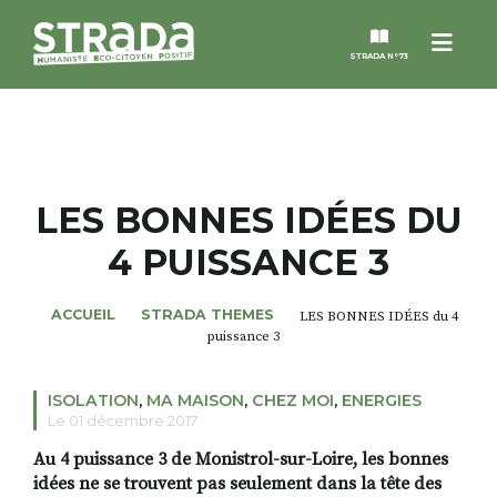
Menu
STRADA N°73
STRADA
MAGAZINES
LES BONNES IDÉES DU
4 PUISSANCE 3
NOS THÈMES
ACCUEIL
STRADA THEMES
LES BONNES IDÉES du 4
STRADA’DATES
puissance 3
ALTER STRADA
ISOLATION
,
MA MAISON
,
CHEZ MOI
,
ENERGIES
Le 01 décembre 2017
ROSÉE DE MAI
Au 4 puissance 3 de Monistrol-sur-Loire, les bonnes
idées ne se trouvent pas seulement dans la tête des