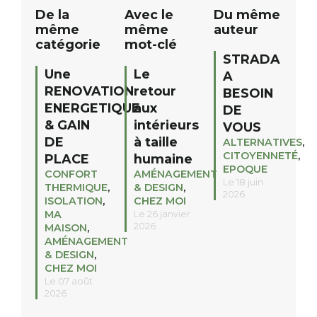
De la
Avec le
Du même
même
même
auteur
catégorie
mot-clé
STRADA
Une
Le
A
RENOVATION
retour
BESOIN
ENERGETIQUE
aux
DE
& GAIN
intérieurs
VOUS
DE
à taille
ALTERNATIVES
,
CITOYENNETÉ
,
PLACE
humaine
EPOQUE
CONFORT
AMÉNAGEMENT
Le 18 juin
THERMIQUE
,
& DESIGN
,
2026
ISOLATION
,
CHEZ MOI
MA
Le 26 janvier
2026
MAISON
,
AMÉNAGEMENT
& DESIGN
,
CHEZ MOI
Le 07 août
2026