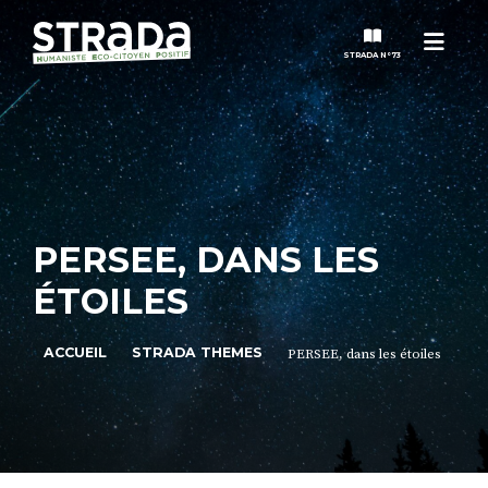
Menu
STRADA N°73
STRADA
MAGAZINES
PERSEE, DANS LES
NOS THÈMES
ÉTOILES
STRADA’DATES
ACCUEIL
STRADA THEMES
PERSEE, dans les étoiles
ALTER STRADA
ROSÉE DE MAI