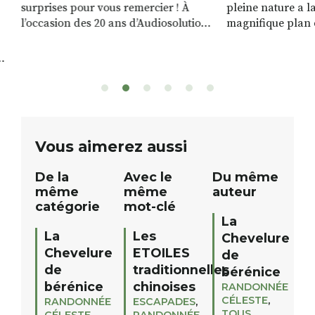
surprises pour vous remercier ! À
pleine nature a l
l’occasion des 20 ans d’Audiosolution,
magnifique plan d
nous avons le plaisir d’organiser un
de rivière qui s’é
grand tirage au sort réservé à nos
plus d’un kilomètr
patients. De nombreux lots locaux
Le plan d’eau est 
sont à gagner, sélectionnés auprès
canoé / kayak 1 à
de commerçants, artisans et
solo, duo ou géan
partenaires de notre territoire : tirage
personnes. […]
public Samedi 26 septembre 2026 à
ue
Vous aimerez aussi
12h à […]
De la
Avec le
Du même
même
même
auteur
catégorie
mot-clé
La
La
Les
Chevelure
Chevelure
ETOILES
de
de
traditionnelles
bérénice
bérénice
chinoises
RANDONNÉE
CÉLESTE
,
RANDONNÉE
ESCAPADES
,
TOUS
CÉLESTE
,
RANDONNÉE