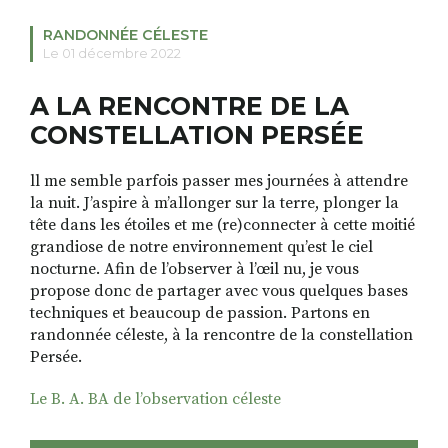
RANDONNÉE CÉLESTE
Le 01 décembre 2022
RECHERCHER
S'ABONNER
A LA RENCONTRE DE LA
S'INSCRIRE À LA NEWSLETTER
CONSTELLATION PERSÉE
FACEBOOK
INSTAGRAM
LINKEDIN
YOUTUBE
ll me semble parfois passer mes journées à attendre
la nuit. J’aspire à m’allonger sur la terre, plonger la
tête dans les étoiles et me (re)connecter à cette moitié
grandiose de notre environnement qu’est le ciel
nocturne. Afin de l’observer à l’œil nu, je vous
propose donc de partager avec vous quelques bases
techniques et beaucoup de passion. Partons en
randonnée céleste, à la rencontre de la constellation
Persée.
Le B. A. BA de l’observation céleste