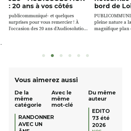
: 20 ans à vos côtés
bord de Lo
publicommuniqué- et quelques
PUBLICOMMUNIQU
surprises pour vous remercier ! À
pleine nature a l
l’occasion des 20 ans d’Audiosolution,
magnifique plan d
nous avons le plaisir d’organiser un
de rivière qui s’é
grand tirage au sort réservé à nos
plus d’un kilomètr
patients. De nombreux lots locaux
Le plan d’eau est 
sont à gagner, sélectionnés auprès
canoé / kayak 1 à
de commerçants, artisans et
solo, duo ou géan
partenaires de notre territoire : tirage
personnes. […]
public Samedi 26 septembre 2026 à
ue
Vous aimerez aussi
12h à […]
De la
Avec le
Du même
même
même
auteur
catégorie
mot-clé
EDITO
RANDONNER
73 été
AVEC UN
2026