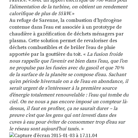
Fabrice. «
Avec un apport électrique de 700 watts pour
l’alimentation de la turbine, on obtient un rendement
calorifique de plus de 55 kW.
»
Au refuge de Sarenne, la combustion d’hydrogène
contenue dans l’eau est associée à un prototype de
chaudière à gazéification de déchets ménagers par
plasma. Cette solution permet de revaloriser des
déchets combustibles et de brûler l’eau de pluie
apportée par la gouttière du toit. «
La fusion froide
nous rappelle que l’avenir est bien dans l’eau, que l’on
ne propulse pas les fusées avec du gasoil et que 70 %
de la surface de la planète se compose d’eau. Sachant
qu’en période hivernale on a de l’eau en abondance, il
serait urgent de s’intéresser à la première source
d’énergie totalement renouvelable : l’eau qui tombe du
ciel. On ne nous a pas encore imposé un compteur là-
dessus, il faut en profiter, ça ne saurait durer – la
preuve c’est que les gens qui ont investi dans des
cuves à eau pour éviter de consommer trop d’eau sur
le réseau sont aujourd’hui taxés.
»