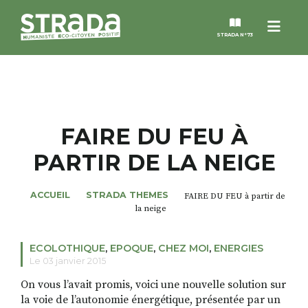
Menu
STRADA N°73
STRADA
MAGAZINES
FAIRE DU FEU À
PARTIR DE LA NEIGE
NOS THÈMES
ACCUEIL
STRADA THEMES
FAIRE DU FEU à partir de
STRADA’DATES
la neige
ALTER STRADA
ECOLOTHIQUE
,
EPOQUE
,
CHEZ MOI
,
ENERGIES
Le 03 janvier 2015
ROSÉE DE MAI
On vous l’avait promis, voici une nouvelle solution sur
la voie de l’autonomie énergétique, présentée par un