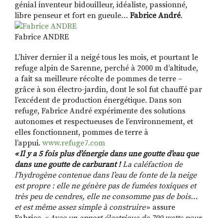
génial inventeur bidouilleur, idéaliste, passionné,
libre penseur et fort en gueule…
Fabrice André
.
Fabrice ANDRE
RECHERCHER
S'ABONNER
S'INSCRIRE À LA NEWSLETTER
L’hiver dernier il a neigé tous les mois, et pourtant le
FACEBOOK
INSTAGRAM
LINKEDIN
YOUTUBE
refuge alpin de Sarenne, perché à 2000 m d’altitude,
a fait sa meilleure récolte de pommes de terre –
grâce à son électro-jardin, dont le sol fut chauffé par
l’excédent de production énergétique. Dans son
refuge, Fabrice André expérimente des solutions
autonomes et respectueuses de l’environnement, et
elles fonctionnent, pommes de terre à
l’appui.
www.refuge7.com
«
Il y a 5 fois plus d’énergie dans une goutte d’eau que
dans une goutte de carburant !
La caléfaction de
l’hydrogène contenue dans l’eau de fonte de la neige
est propre : elle ne génère pas de fumées toxiques et
très peu de cendres, elle ne consomme pas de bois…
et est même assez simple à construire
» assure