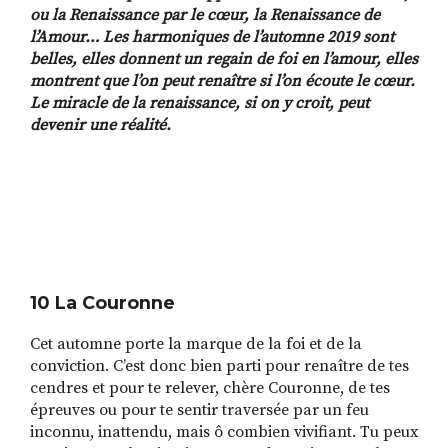
ou la Renaissance par le c
œ
ur, la Renaissance de
l
’
Amour
…
Les harmoniques de l
’
automne 2019 sont
belles, elles donnent un regain de foi en l
’
amour, elles
montrent que l
’
on peut rena
î
tre si l
’
on
é
coute le c
œ
ur.
Le miracle de la renaissance, si on y croit, peut
devenir une r
é
alit
é
.
10 La Couronne
Cet automne porte la marque de la foi et de la
conviction. C’est donc bien parti pour renaître de tes
cendres et pour te relever, chère Couronne, de tes
épreuves ou pour te sentir traversée par un feu
inconnu, inattendu, mais ô combien vivifiant. Tu peux