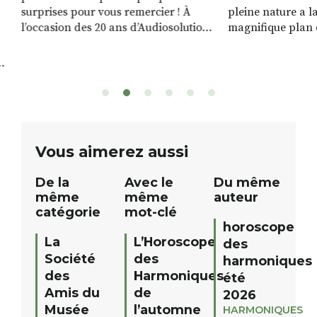
surprises pour vous remercier ! À
pleine nature a l
l’occasion des 20 ans d’Audiosolution,
magnifique plan d
nous avons le plaisir d’organiser un
de rivière qui s’é
grand tirage au sort réservé à nos
plus d’un kilomètr
patients. De nombreux lots locaux
Le plan d’eau est 
sont à gagner, sélectionnés auprès
canoé / kayak 1 à
de commerçants, artisans et
solo, duo ou géan
partenaires de notre territoire : tirage
personnes. […]
public Samedi 26 septembre 2026 à
ue
Vous aimerez aussi
12h à […]
De la
Avec le
Du même
même
même
auteur
catégorie
mot-clé
horoscope
La
L’Horoscope
des
Société
des
harmoniques
des
Harmoniques
été
Amis du
de
2026
Musée
l’automne
HARMONIQUES