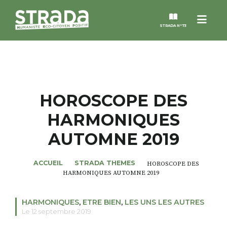
Menu
STRADA N°73
STRADA
MAGAZINES
HOROSCOPE DES
HARMONIQUES
NOS THÈMES
AUTOMNE 2019
STRADA’DATES
ACCUEIL
STRADA THEMES
HOROSCOPE DES
HARMONIQUES AUTOMNE 2019
ALTER STRADA
HARMONIQUES
,
ETRE BIEN
,
LES UNS LES AUTRES
ROSÉE DE MAI
Le 12 septembre 2019