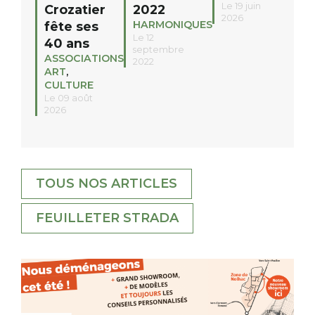
Le 19 juin
Crozatier
2022
2026
HARMONIQUES
fête ses
Le 12
40 ans
septembre
ASSOCIATIONS
,
2022
ART
,
CULTURE
Le 09 août
2026
TOUS NOS ARTICLES
FEUILLETER STRADA