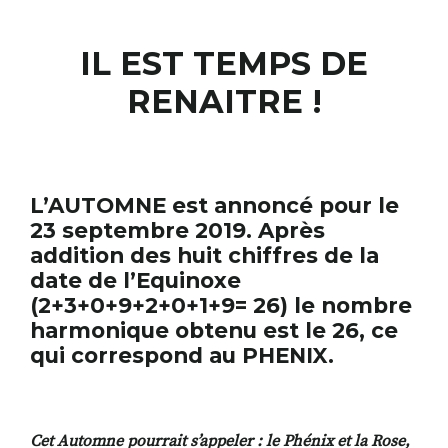
IL EST TEMPS DE
RECHERCHER
S'ABONNER
RENAITRE
!
S'INSCRIRE À LA NEWSLETTER
FACEBOOK
INSTAGRAM
LINKEDIN
YOUTUBE
L’AUTOMNE est annoncé pour le
23 septembre 2019. Après
addition des huit chiffres de la
date de l’Equinoxe
(2+3+0+9+2+0+1+9= 26) le nombre
harmonique obtenu est le 26, ce
qui correspond au PHENIX.
Cet Automne pourrait s
’
appeler
: le Ph
é
nix et la Rose,