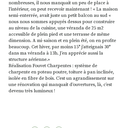
nombreuses, il nous manquait un peu de place à
l’intérieur, on peut recevoir maintenant ! « La maison
semi-enterrée, avait juste un petit balcon au sud «
nous nous sommes appuyés dessus pour construire
RECHERCHER
S'ABONNER
au niveau de la cuisine, une véranda de 25 m2
S'INSCRIRE À LA NEWSLETTER
accessible de plein pied et une terrasse de même
FACEBOOK
INSTAGRAM
LINKEDIN
YOUTUBE
dimension. A mi-saison et en plein été, on en profite
beaucoup. Cet hiver, par moins 15° j’atteignais 30°
dans ma véranda à 13h. J’en apprécie aussi la
structure aérienne.»
Réalisation Fouvet Charpentes : système de
charpente en poteau poutre, toiture à pan inclinée,
isolée en fibre de bois. C’est un agrandissement sur
une rénovation qui manquait d’ouvertures, là, c’est
devenu très lumineux !