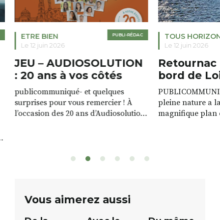
ETRE BIEN
PUBLI-RÉDAC
TOUS HORIZO
Le 12 juin 2026
Le 12 juin 2026
JEU – AUDIOSOLUTION
Retournac 
: 20 ans à vos côtés
bord de Lo
publicommuniqué- et quelques
PUBLICOMMUNIQU
surprises pour vous remercier ! À
pleine nature a l
l’occasion des 20 ans d’Audiosolution,
magnifique plan d
nous avons le plaisir d’organiser un
de rivière qui s’é
grand tirage au sort réservé à nos
plus d’un kilomètr
patients. De nombreux lots locaux
Le plan d’eau est 
sont à gagner, sélectionnés auprès
canoé / kayak 1 à
de commerçants, artisans et
solo, duo ou géan
partenaires de notre territoire : tirage
personnes. […]
public Samedi 26 septembre 2026 à
ue
Vous aimerez aussi
12h à […]