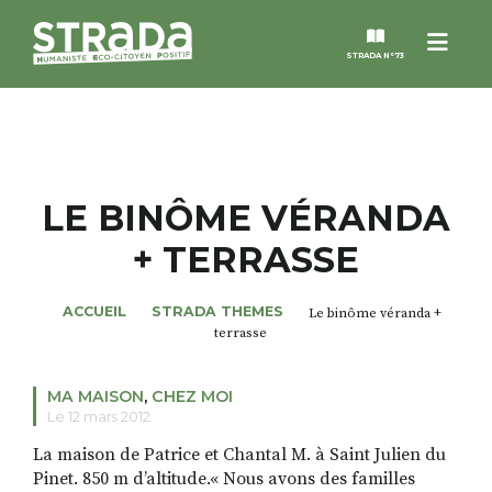
Menu
STRADA N°73
STRADA
MAGAZINES
LE BINÔME VÉRANDA
+ TERRASSE
NOS THÈMES
ACCUEIL
STRADA THEMES
Le binôme véranda +
STRADA’DATES
terrasse
ALTER STRADA
MA MAISON
,
CHEZ MOI
Le 12 mars 2012
ROSÉE DE MAI
La maison de Patrice et Chantal M. à Saint Julien du
Pinet. 850 m d’altitude.« Nous avons des familles