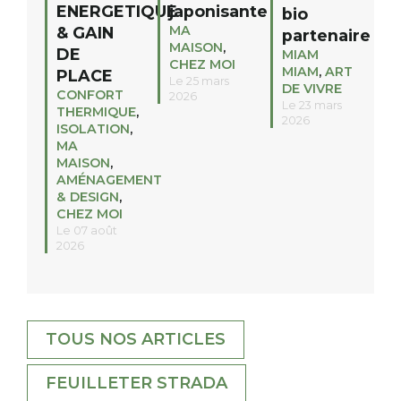
ENERGETIQUE
japonisante
bio
MA
& GAIN
partenaire
MAISON
,
DE
MIAM
CHEZ MOI
MIAM
,
ART
PLACE
Le 25 mars
DE VIVRE
CONFORT
2026
Le 23 mars
THERMIQUE
,
2026
ISOLATION
,
MA
MAISON
,
AMÉNAGEMENT
& DESIGN
,
CHEZ MOI
Le 07 août
2026
TOUS NOS ARTICLES
FEUILLETER STRADA