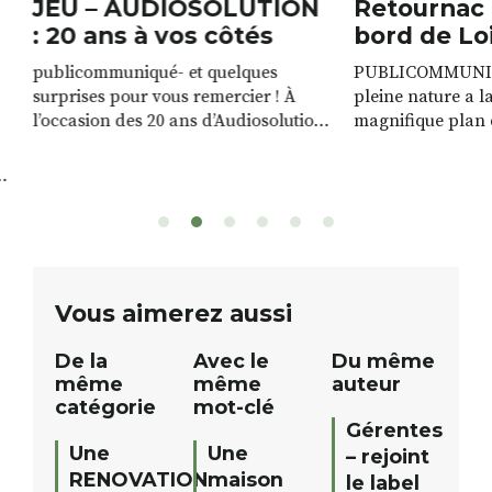
JEU – AUDIOSOLUTION
Retournac 
: 20 ans à vos côtés
bord de Lo
publicommuniqué- et quelques
PUBLICOMMUNIQU
surprises pour vous remercier ! À
pleine nature a l
l’occasion des 20 ans d’Audiosolution,
magnifique plan d
nous avons le plaisir d’organiser un
de rivière qui s’é
grand tirage au sort réservé à nos
plus d’un kilomètr
patients. De nombreux lots locaux
Le plan d’eau est 
sont à gagner, sélectionnés auprès
canoé / kayak 1 à
de commerçants, artisans et
solo, duo ou géan
partenaires de notre territoire : tirage
personnes. […]
public Samedi 26 septembre 2026 à
ue
Vous aimerez aussi
12h à […]
De la
Avec le
Du même
même
même
auteur
catégorie
mot-clé
Gérentes
Une
Une
– rejoint
RENOVATION
maison
le label