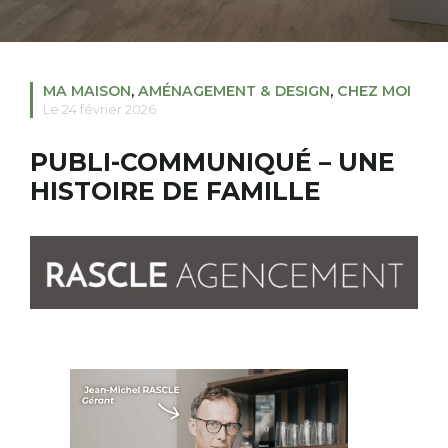
RECHERCHER
S'ABONNER
MA MAISON
,
AMÉNAGEMENT & DESIGN
,
CHEZ MOI
S'INSCRIRE À LA NEWSLETTER
Le 24 février 2026
FACEBOOK
INSTAGRAM
LINKEDIN
YOUTUBE
PUBLI-COMMUNIQUÉ – UNE
HISTOIRE DE FAMILLE