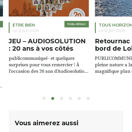
ETRE BIEN
PUBLI-RÉDAC
TOUS HORIZO
Le 12 juin 2026
Le 12 juin 2026
JEU – AUDIOSOLUTION
Retournac 
: 20 ans à vos côtés
bord de Lo
publicommuniqué- et quelques
PUBLICOMMUNIQU
surprises pour vous remercier ! À
pleine nature a l
l’occasion des 20 ans d’Audiosolution,
magnifique plan d
nous avons le plaisir d’organiser un
de rivière qui s’é
grand tirage au sort réservé à nos
plus d’un kilomètr
patients. De nombreux lots locaux
Le plan d’eau est 
sont à gagner, sélectionnés auprès
canoé / kayak 1 à
de commerçants, artisans et
solo, duo ou géan
partenaires de notre territoire : tirage
personnes. […]
public Samedi 26 septembre 2026 à
ue
Vous aimerez aussi
12h à […]