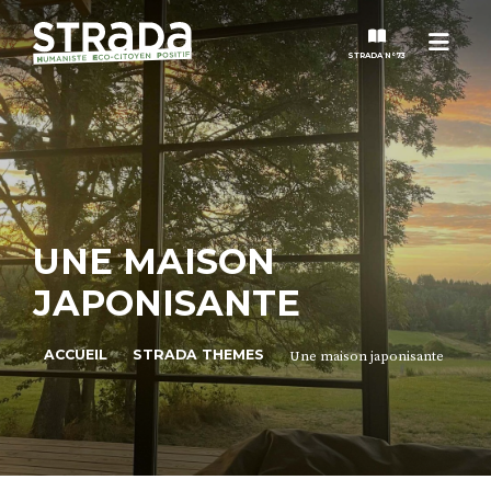
Men
STRADA N°73
STRADA
MAGAZINES
UNE MAISON
NOS THÈMES
JAPONISANTE
STRADA’DATES
ACCUEIL
STRADA THEMES
Une maison japonisante
ALTER STRADA
ROSÉE DE MAI