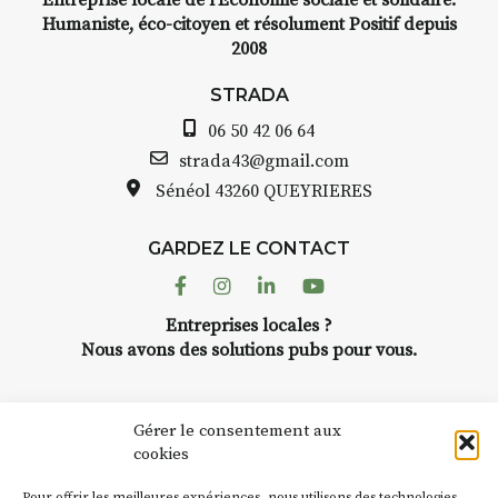
Entreprise locale de l’Economie sociale et solidaire.
Humaniste, éco-citoyen et résolument Positif depuis
2008
STRADA
06 50 42 06 64
strada43@gmail.com
Sénéol
43260 QUEYRIERES
GARDEZ LE CONTACT
Facebook
Instagram
Linkedin
Youtube
Entreprises locales ?
Nous avons des solutions pubs pour vous.
NEWSLETTER
Gérer le consentement aux
cookies
Suivez toute l'actu de Strada
Pour offrir les meilleures expériences, nous utilisons des technologies