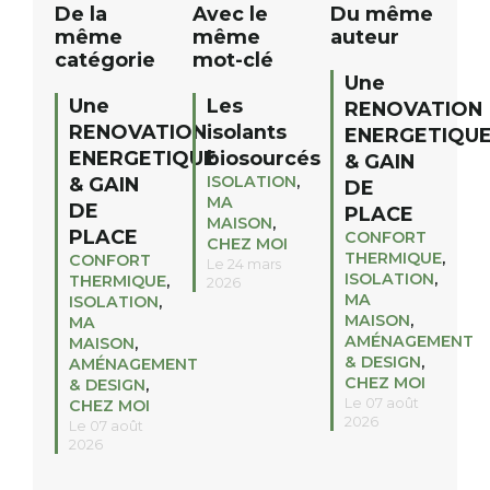
De la
Avec le
Du même
même
même
auteur
catégorie
mot-clé
Une
Une
Les
RENOVATION
RENOVATION
isolants
ENERGETIQU
ENERGETIQUE
biosourcés
& GAIN
ISOLATION
,
& GAIN
DE
MA
DE
PLACE
MAISON
,
PLACE
CONFORT
CHEZ MOI
THERMIQUE
,
CONFORT
Le 24 mars
ISOLATION
,
THERMIQUE
,
2026
MA
ISOLATION
,
MAISON
,
MA
AMÉNAGEMENT
MAISON
,
& DESIGN
,
AMÉNAGEMENT
CHEZ MOI
& DESIGN
,
Le 07 août
CHEZ MOI
2026
Le 07 août
2026