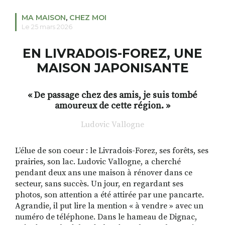
MA MAISON
,
CHEZ MOI
Le 25 mars 2026
RECHERCHER
S'ABONNER
EN LIVRADOIS-FOREZ, UNE
S'INSCRIRE À LA NEWSLETTER
MAISON JAPONISANTE
FACEBOOK
INSTAGRAM
LINKEDIN
YOUTUBE
« De passage chez des amis, je suis tombé
amoureux de cette région. »
Ludovic Vallogne
L’élue de son coeur : le Livradois-Forez, ses forêts, ses
prairies, son lac. Ludovic Vallogne, a cherché
pendant deux ans une maison à rénover dans ce
secteur, sans succès. Un jour, en regardant ses
photos, son attention a été attirée par une pancarte.
Agrandie, il put lire la mention « à vendre » avec un
numéro de téléphone. Dans le hameau de Dignac,