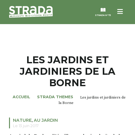
Menu
STRADA N°73
STRADA
MAGAZINES
LES JARDINS ET
JARDINIERS DE LA
NOS THÈMES
BORNE
STRADA’DATES
ACCUEIL
STRADA THEMES
Les jardins et jardiniers de
la Borne
ALTER STRADA
NATURE
,
AU JARDIN
ROSÉE DE MAI
Le 13 juin 2017