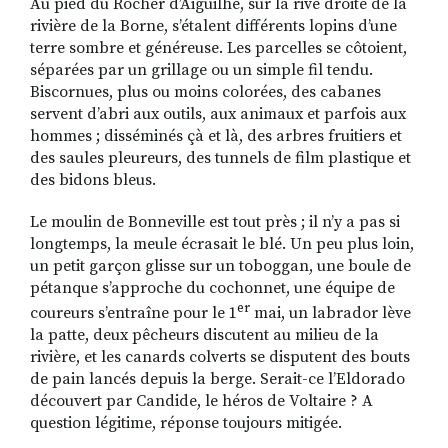
Au pied du Rocher d’Aiguilhe, sur la rive droite de la
rivière de la Borne, s’étalent différents lopins d’une
terre sombre et généreuse. Les parcelles se côtoient,
séparées par un grillage ou un simple fil tendu.
RECHERCHER
S'ABONNER
Biscornues, plus ou moins colorées, des cabanes
S'INSCRIRE À LA NEWSLETTER
servent d’abri aux outils, aux animaux et parfois aux
hommes ; disséminés çà et là, des arbres fruitiers et
FACEBOOK
INSTAGRAM
LINKEDIN
YOUTUBE
des saules pleureurs, des tunnels de film plastique et
des bidons bleus.
Le moulin de Bonneville est tout près ; il n’y a pas si
longtemps, la meule écrasait le blé. Un peu plus loin,
un petit garçon glisse sur un toboggan, une boule de
pétanque s’approche du cochonnet, une équipe de
er
coureurs s’entraîne pour le 1
mai, un labrador lève
la patte, deux pêcheurs discutent au milieu de la
rivière, et les canards colverts se disputent des bouts
de pain lancés depuis la berge. Serait-ce l’Eldorado
découvert par Candide, le héros de Voltaire ? A
question légitime, réponse toujours mitigée.