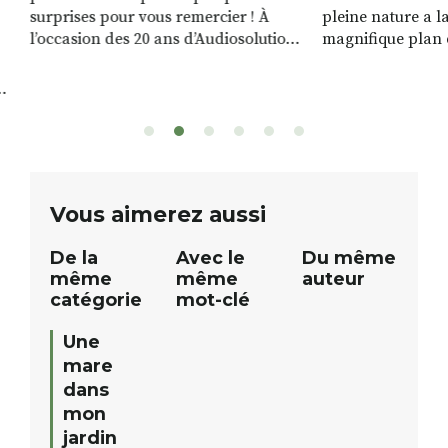
surprises pour vous remercier ! À
pleine nature a l
l’occasion des 20 ans d’Audiosolution,
magnifique plan d
nous avons le plaisir d’organiser un
de rivière qui s’é
grand tirage au sort réservé à nos
plus d’un kilomètr
patients. De nombreux lots locaux
Le plan d’eau est 
sont à gagner, sélectionnés auprès
canoé / kayak 1 à
de commerçants, artisans et
solo, duo ou géan
partenaires de notre territoire : tirage
personnes. […]
public Samedi 26 septembre 2026 à
ue
Vous aimerez aussi
12h à […]
De la
Avec le
Du même
même
même
auteur
catégorie
mot-clé
Une
mare
dans
mon
jardin