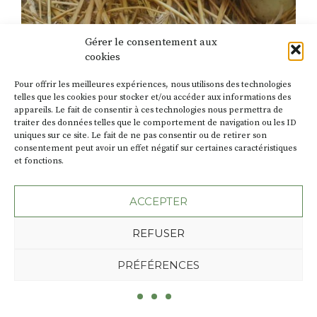
Gérer le consentement aux
NOS EDITOS
cookies
Le 19 juin 2026
EDITO 73 été 2026
Pour offrir les meilleures expériences, nous utilisons des technologies
telles que les cookies pour stocker et/ou accéder aux informations des
Chacun pour tous On nous inculque une vision du
appareils. Le fait de consentir à ces technologies nous permettra de
traiter des données telles que le comportement de navigation ou les ID
monde où la compétition règne. Elle est flagrante
uniques sur ce site. Le fait de ne pas consentir ou de retirer son
dans les sphères de pouvoir, où se faire la guerre
consentement peut avoir un effet négatif sur certaines caractéristiques
pour accaparer des ressources semble devenir une
et fonctions.
norme décomplexée. Je ne vois pourtant pas ce
comportement dans la vie de tous les jours, et bien
ACCEPTER
heureusement. Dans les […]
REFUSER
PRÉFÉRENCES