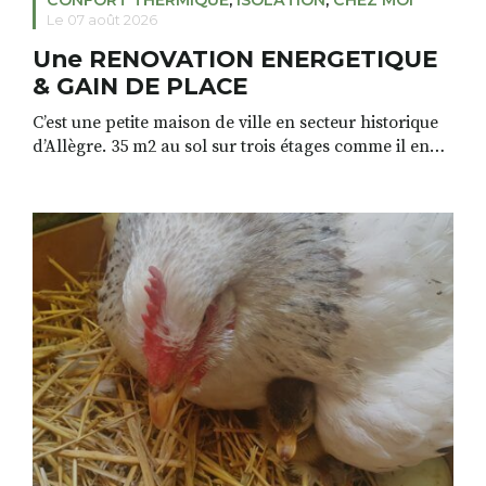
CONFORT THERMIQUE
,
ISOLATION
,
CHEZ MOI
Le 07 août 2026
Une RENOVATION ENERGETIQUE
& GAIN DE PLACE
C’est une petite maison de ville en secteur historique
d’Allègre. 35 m2 au sol sur trois étages comme il en
existe beaucoup dans nos vieilles villes. Le projet de
rénovation de Swann inspirera aussi ceux qui
habitent des appartements et souhaitent une
rénovation de qualité, énergétique et gain de place,
sans y mettre trop cher. […]