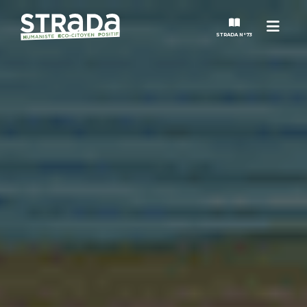
Menu
STRADA N°73
STRADA
MAGAZINES
NOS THÈMES
STRADA’DATES
ALTER STRADA
ROSÉE DE MAI