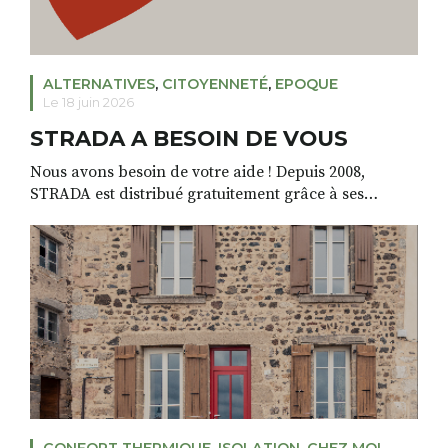
ALTERNATIVES
,
CITOYENNETÉ
,
EPOQUE
Le 18 juin 2026
STRADA A BESOIN DE VOUS
Nous avons besoin de votre aide ! Depuis 2008,
STRADA est distribué gratuitement grâce à ses
annonceurs locaux, ceux qui achètent de la publicité
dans nos pages. Aujourd’hui, certains de nos
partenaires traversent une période économique
difficile et préfèrent annuler ou repousser leur
communication à une période inconnue. Par
conséquence, nous nous retrouvons, nous aussi, […]