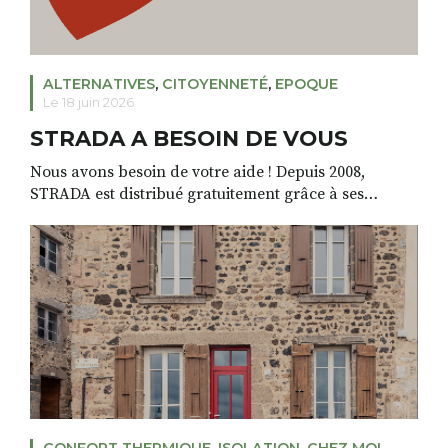
ALTERNATIVES
,
CITOYENNETÉ
,
EPOQUE
Le 18 juin 2026
STRADA A BESOIN DE VOUS
Nous avons besoin de votre aide ! Depuis 2008,
STRADA est distribué gratuitement grâce à ses
annonceurs locaux, ceux qui achètent de la publicité
dans nos pages. Aujourd’hui, certains de nos
partenaires traversent une période économique
difficile et préfèrent annuler ou repousser leur
communication à une période inconnue. Par
conséquence, nous nous retrouvons, nous aussi, […]