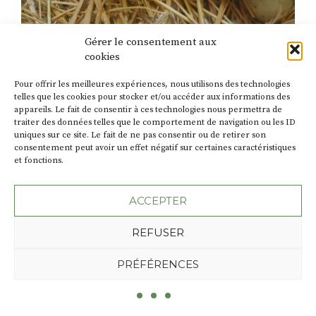
Gérer le consentement aux
NOS EDITOS
cookies
Le 19 juin 2026
EDITO 73 été 2026
Pour offrir les meilleures expériences, nous utilisons des technologies
telles que les cookies pour stocker et/ou accéder aux informations des
Chacun pour tous On nous inculque une vision du
appareils. Le fait de consentir à ces technologies nous permettra de
traiter des données telles que le comportement de navigation ou les ID
monde où la compétition règne. Elle est flagrante
uniques sur ce site. Le fait de ne pas consentir ou de retirer son
dans les sphères de pouvoir, où se faire la guerre
consentement peut avoir un effet négatif sur certaines caractéristiques
pour accaparer des ressources semble devenir une
et fonctions.
norme décomplexée. Je ne vois pourtant pas ce
comportement dans la vie de tous les jours, et bien
ACCEPTER
heureusement. Dans les […]
REFUSER
PRÉFÉRENCES