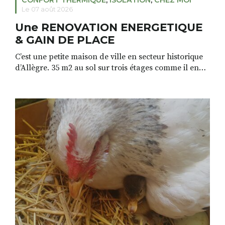
CONFORT THERMIQUE
,
ISOLATION
,
CHEZ MOI
Le 07 août 2026
Une RENOVATION ENERGETIQUE
& GAIN DE PLACE
C’est une petite maison de ville en secteur historique
d’Allègre. 35 m2 au sol sur trois étages comme il en
existe beaucoup dans nos vieilles villes. Le projet de
rénovation de Swann inspirera aussi ceux qui
habitent des appartements et souhaitent une
rénovation de qualité, énergétique et gain de place,
sans y mettre trop cher. […]