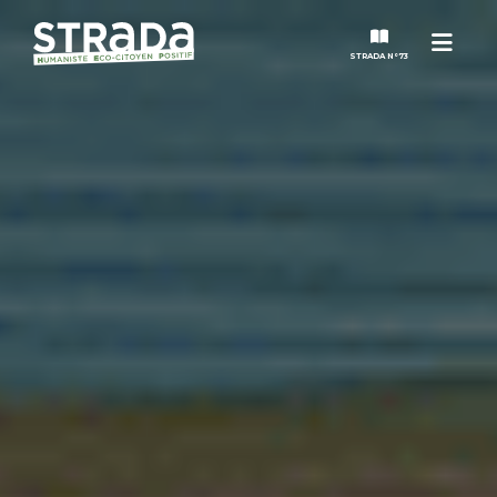
Menu
STRADA N°73
STRADA
MAGAZINES
NOS THÈMES
STRADA’DATES
ALTER STRADA
ROSÉE DE MAI