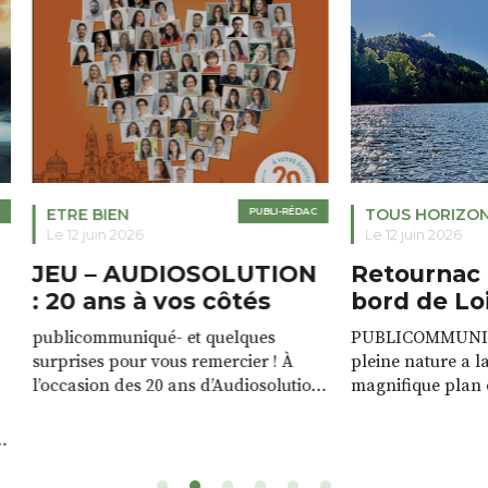
ETRE BIEN
PUBLI-RÉDAC
TOUS HORIZO
Le 12 juin 2026
Le 12 juin 2026
JEU – AUDIOSOLUTION
Retournac 
: 20 ans à vos côtés
bord de Lo
publicommuniqué- et quelques
PUBLICOMMUNIQU
surprises pour vous remercier ! À
pleine nature a l
l’occasion des 20 ans d’Audiosolution,
magnifique plan d
nous avons le plaisir d’organiser un
de rivière qui s’é
grand tirage au sort réservé à nos
plus d’un kilomètr
patients. De nombreux lots locaux
Le plan d’eau est 
sont à gagner, sélectionnés auprès
canoé / kayak 1 à