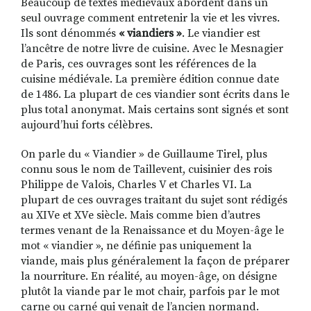
Beaucoup de textes médiévaux abordent dans un
seul ouvrage comment entretenir la vie et les vivres.
Ils sont dénommés
« viandiers »
. Le viandier est
l’ancêtre de notre livre de cuisine. Avec le Mesnagier
RECHERCHER
S'ABONNER
de Paris, ces ouvrages sont les références de la
S'INSCRIRE À LA NEWSLETTER
cuisine médiévale. La première édition connue date
de 1486. La plupart de ces viandier sont écrits dans le
FACEBOOK
INSTAGRAM
LINKEDIN
YOUTUBE
plus total anonymat. Mais certains sont signés et sont
aujourd’hui forts célèbres.
On parle du « Viandier » de Guillaume Tirel, plus
connu sous le nom de Taillevent, cuisinier des rois
Philippe de Valois, Charles V et Charles VI. La
plupart de ces ouvrages traitant du sujet sont rédigés
au XIVe et XVe siècle. Mais comme bien d’autres
termes venant de la Renaissance et du Moyen-âge le
mot « viandier », ne définie pas uniquement la
viande, mais plus généralement la façon de préparer
la nourriture. En réalité, au moyen-âge, on désigne
plutôt la viande par le mot chair, parfois par le mot
carne ou carné qui venait de l’ancien normand.