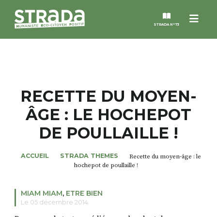
Men
STRADA N°73
STRADA
MAGAZINES
RECETTE DU MOYEN-
ÂGE : LE HOCHEPOT
NOS THÈMES
DE POULLAILLE !
STRADA’DATES
ACCUEIL
STRADA THEMES
Recette du moyen-âge : le
hochepot de poullaille !
ALTER STRADA
MIAM MIAM
,
ETRE BIEN
ROSÉE DE MAI
Le 05 décembre 2014