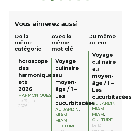
de commerçants, artisans et
solo, duo ou géan
partenaires de notre territoire : tirage
personnes. […]
public Samedi 26 septembre 2026 à
ue
Vous aimerez aussi
12h à […]
De la
Avec le
Du même
même
même
auteur
catégorie
mot-clé
Voyage
horoscope
Voyage
culinaire
des
culinaire
au
harmoniques
au
moyen-
été
moyen-
âge / 1 –
2026
âge / 1 –
Les
HARMONIQUES
Les
cucurbitacée
Le 19 juin
cucurbitacées
AU JARDIN
,
2026
MIAM
AU JARDIN
,
MIAM
,
MIAM
CULTURE
MIAM
,
Le 12
CULTURE
septembre