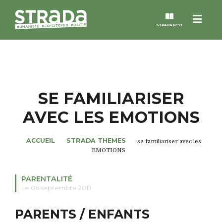
Menu
STRADA N°73
STRADA
MAGAZINES
SE FAMILIARISER
AVEC LES EMOTIONS
NOS THÈMES
ACCUEIL
STRADA THEMES
se familiariser avec les
STRADA’DATES
EMOTIONS
ALTER STRADA
PARENTALITÉ
Le 06 septembre 2017
ROSÉE DE MAI
PARENTS / ENFANTS