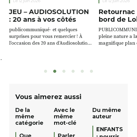
Le 12 juin 2026
Le 12 juin 2026
JEU – AUDIOSOLUTION
Retournac 
: 20 ans à vos côtés
bord de Lo
publicommuniqué- et quelques
PUBLICOMMUNIQU
surprises pour vous remercier ! À
pleine nature a l
l’occasion des 20 ans d’Audiosolution,
magnifique plan d
nous avons le plaisir d’organiser un
de rivière qui s’é
grand tirage au sort réservé à nos
plus d’un kilomètr
patients. De nombreux lots locaux
Le plan d’eau est 
sont à gagner, sélectionnés auprès
canoé / kayak 1 à
de commerçants, artisans et
solo, duo ou géan
partenaires de notre territoire : tirage
personnes. […]
public Samedi 26 septembre 2026 à
ue
Vous aimerez aussi
12h à […]
De la
Avec le
Du même
même
même
auteur
catégorie
mot-clé
ENFANTS
Que
Parler
: nourrir