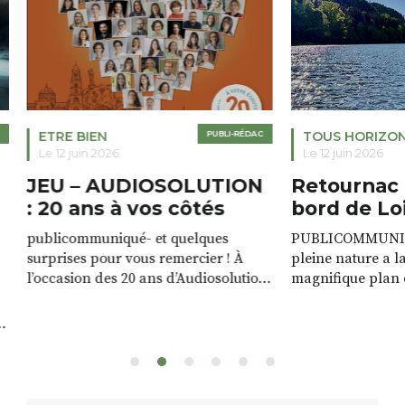
ETRE BIEN
PUBLI-RÉDAC
TOUS HORIZO
Le 12 juin 2026
Le 12 juin 2026
JEU – AUDIOSOLUTION
Retournac 
: 20 ans à vos côtés
bord de Lo
publicommuniqué- et quelques
PUBLICOMMUNIQU
surprises pour vous remercier ! À
pleine nature a l
l’occasion des 20 ans d’Audiosolution,
magnifique plan d
nous avons le plaisir d’organiser un
de rivière qui s’é
grand tirage au sort réservé à nos
plus d’un kilomètr
patients. De nombreux lots locaux
Le plan d’eau est 
sont à gagner, sélectionnés auprès
canoé / kayak 1 à
de commerçants, artisans et
solo, duo ou géan
partenaires de notre territoire : tirage
personnes. […]