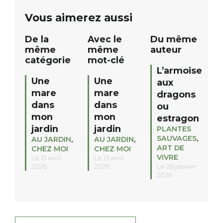
public Samedi 26 septembre 2026 à
ue
Vous aimerez aussi
12h à […]
De la
Avec le
Du même
même
même
auteur
catégorie
mot-clé
L’armoise
Une
Une
aux
mare
mare
dragons
dans
dans
ou
mon
mon
estragon
jardin
jardin
PLANTES
SAUVAGES
,
AU JARDIN
,
AU JARDIN
,
ART DE
CHEZ MOI
CHEZ MOI
VIVRE
Le 21 avril
Le 21 avril
2026
2026
Le 26 janvier
2026