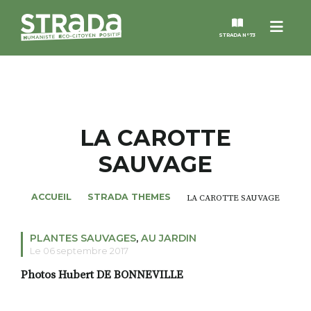
Menu
STRADA N°73
STRADA
MAGAZINES
LA CAROTTE
SAUVAGE
NOS THÈMES
ACCUEIL
STRADA THEMES
LA CAROTTE SAUVAGE
STRADA’DATES
PLANTES SAUVAGES
,
AU JARDIN
ALTER STRADA
Le 06 septembre 2017
Photos Hubert DE BONNEVILLE
ROSÉE DE MAI