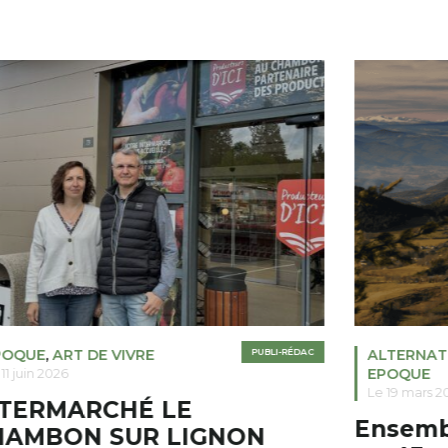
POQUE
,
ART DE VIVRE
PUBLI-RÉDAC
ALTERNAT
EPOQUE
11 juin 2026
Le 19 mars 2
NTERMARCHÉ LE
Ensembl
HAMBON SUR LIGNON