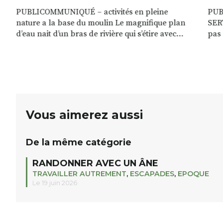
PUBLICOMMUNIQUÉ – activités en pleine
PUB
nature a la base du moulin Le magnifique plan
SERV
r
d’eau nait d’un bras de rivière qui s’étire avec
pas
grâce sur plus d’un kilomètre. Plaisirs de l’eau Le
clie
plan d’eau est à explorer : en canoé / kayak 1 à 3
de r
places, en paddle solo, duo ou géant jusqu’à 8
Rémy
personnes. […]
batt
tél
Vous aimerez aussi
De la même catégorie
RANDONNER AVEC UN ÂNE
TRAVAILLER AUTREMENT
,
ESCAPADES
,
EPOQUE
Le 19 juin 2026