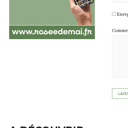
Enreg
Commen