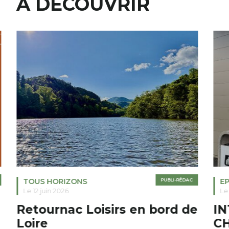
A DÉCOUVRIR
TOUS HORIZONS
PUBLI-RÉDAC
E
Le 12 juin 2026
Le 
Retournac Loisirs en bord de
I
Loire
C