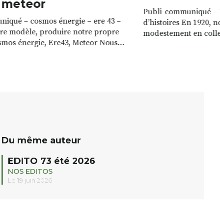
 meteor
Publi-communiqué – I
iqué – cosmos énergie – ere 43 –
d’histoires En 1920,
re modèle, produire notre propre
modestement en collec
smos énergie, Ere43, Meteor Nous
Haute-Loire pour prod
s ressources locales. Notre territoire
frais, vendus dans le
rces pour produire notre propre
sommes ensuite spéci
ois des forêts locales, le soleil, les
artisanaux, notamment
le vent. S’appuyer sur ces
avons développé des
c’est maximiser les retombées […]
itinérant […]
Du même auteur
EDITO 73 été 2026
NOS EDITOS
Le 19 juin 2026