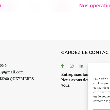
GARDEZ LE CONTAC
Facebook
Instagram
Linkedin
Youtube
 06 64
43@gmail.com
Entreprises locales ?
43260 QUEYRIERES
Pour offrir 
Nous avons des solutions 
cookies pour
vous.
consentir à 
comportement
ou de retire
caractéristi