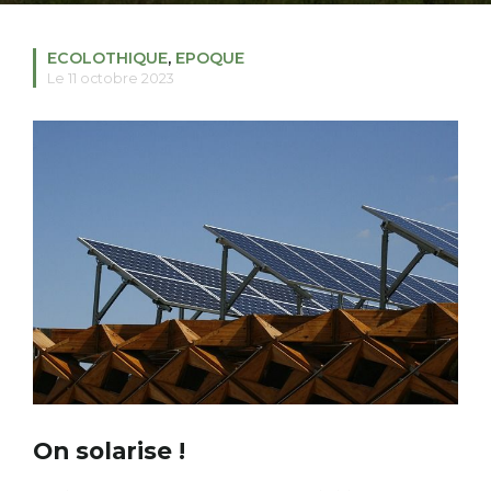
ECOLOTHIQUE
,
EPOQUE
Le 11 octobre 2023
RECHERCHER
S'ABONNER
S'INSCRIRE À LA NEWSLETTER
FACEBOOK
INSTAGRAM
LINKEDIN
YOUTUBE
On solarise !