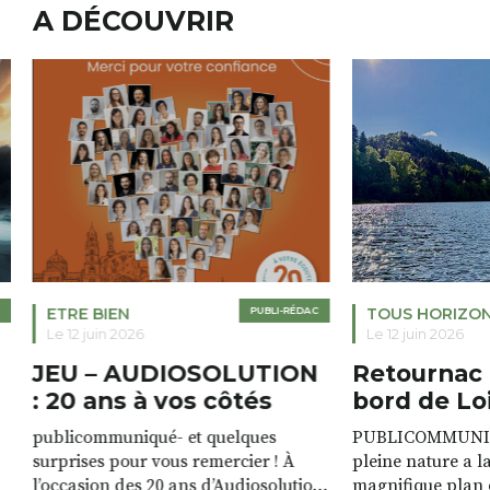
A DÉCOUVRIR
ETRE BIEN
PUBLI-RÉDAC
TOUS HORIZO
Le 12 juin 2026
Le 12 juin 2026
JEU – AUDIOSOLUTION
Retournac 
: 20 ans à vos côtés
bord de Lo
publicommuniqué- et quelques
PUBLICOMMUNIQU
surprises pour vous remercier ! À
pleine nature a l
l’occasion des 20 ans d’Audiosolution,
magnifique plan d