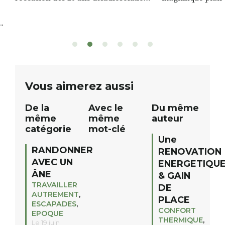
nous avons le plaisir d’organiser un
de rivière qui s’é
grand tirage au sort réservé à nos
plus d’un kilomètr
patients. De nombreux lots locaux
Le plan d’eau est 
sont à gagner, sélectionnés auprès
canoé / kayak 1 à
de commerçants, artisans et
solo, duo ou géan
partenaires de notre territoire : tirage
personnes. […]
public Samedi 26 septembre 2026 à
ue
Vous aimerez aussi
12h à […]
De la
Avec le
Du même
même
même
auteur
catégorie
mot-clé
Une
RANDONNER
RENOVATION
AVEC UN
ENERGETIQU
ÂNE
& GAIN
TRAVAILLER
DE
AUTREMENT
,
PLACE
ESCAPADES
,
CONFORT
EPOQUE
THERMIQUE
,
Le 19 juin