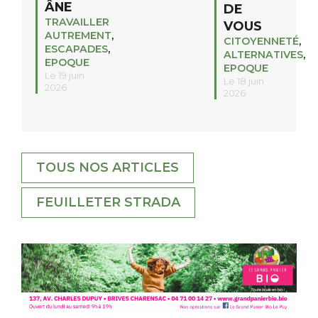
ÂNE
DE
TRAVAILLER
VOUS
AUTREMENT
,
CITOYENNETÉ
,
ESCAPADES
,
ALTERNATIVES
,
EPOQUE
EPOQUE
Le 19 juin
Le 18 juin
2026
2026
TOUS NOS ARTICLES
FEUILLETER STRADA