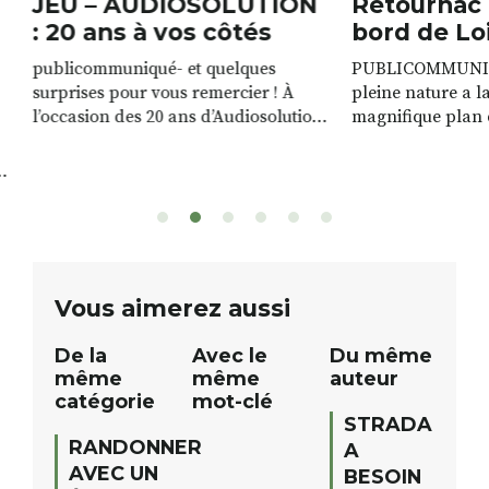
JEU – AUDIOSOLUTION
Retournac 
: 20 ans à vos côtés
bord de Lo
publicommuniqué- et quelques
PUBLICOMMUNIQU
surprises pour vous remercier ! À
pleine nature a l
l’occasion des 20 ans d’Audiosolution,
magnifique plan d
nous avons le plaisir d’organiser un
de rivière qui s’é
grand tirage au sort réservé à nos
plus d’un kilomètr
patients. De nombreux lots locaux
Le plan d’eau est 
sont à gagner, sélectionnés auprès
canoé / kayak 1 à
de commerçants, artisans et
solo, duo ou géan
partenaires de notre territoire : tirage
personnes. […]
public Samedi 26 septembre 2026 à
ue
Vous aimerez aussi
12h à […]
De la
Avec le
Du même
même
même
auteur
catégorie
mot-clé
STRADA
RANDONNER
A
AVEC UN
BESOIN