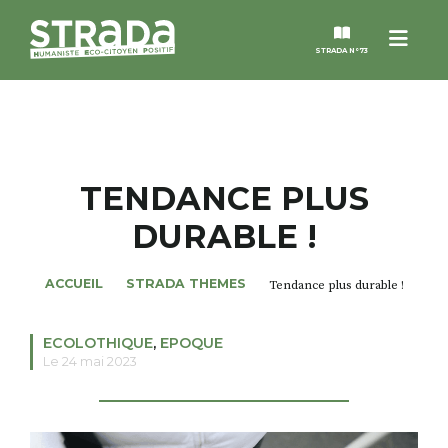
Menu
STRADA N°73
STRADA
MAGAZINES
TENDANCE PLUS
DURABLE !
NOS THÈMES
ACCUEIL
STRADA THEMES
Tendance plus durable !
STRADA’DATES
ECOLOTHIQUE
,
EPOQUE
ALTER STRADA
Le 24 mai 2023
ROSÉE DE MAI