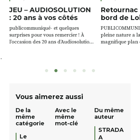
JEU – AUDIOSOLUTION
Retournac 
: 20 ans à vos côtés
bord de Lo
publicommuniqué- et quelques
PUBLICOMMUNIQU
surprises pour vous remercier ! À
pleine nature a l
l’occasion des 20 ans d’Audiosolution,
magnifique plan d
nous avons le plaisir d’organiser un
de rivière qui s’é
grand tirage au sort réservé à nos
plus d’un kilomètr
patients. De nombreux lots locaux
Le plan d’eau est 
sont à gagner, sélectionnés auprès
canoé / kayak 1 à
de commerçants, artisans et
solo, duo ou géan
partenaires de notre territoire : tirage
personnes. […]
public Samedi 26 septembre 2026 à
ue
Vous aimerez aussi
12h à […]
De la
Avec le
Du même
même
même
auteur
catégorie
mot-clé
STRADA
Le
A