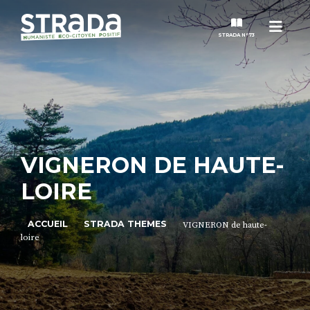
Menu
STRADA N°73
STRADA
MAGAZINES
VIGNERON DE HAUTE-
NOS THÈMES
LOIRE
STRADA’DATES
ACCUEIL
STRADA THEMES
VIGNERON de haute-
loire
ALTER STRADA
ROSÉE DE MAI