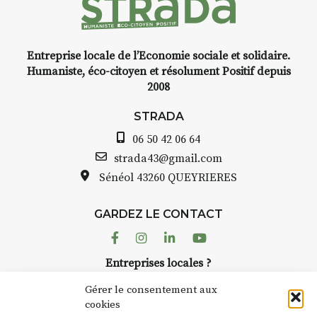
Entreprise locale de l’Economie sociale et solidaire.
INTERVIEW
Humaniste, éco-citoyen et résolument Positif depuis
2008
STRADA Bernard Turle, vous
avez ouvert une galerie à
STRADA
Auzon…
06 50 42 06 64
Bernard TURLE Le Fumoir n’est
strada43@gmail.com
pas une galerie permanente.
Sénéol
43260 QUEYRIERES
Chaque année, le 1er dimanche
d’août, l’association
GARDEZ LE CONTACT
AuzonToujours
organise
Arts
dans le village
. Des artistes et
Facebook
Instagram
Linkedin
Youtube
artisans investissent les rues, les
Entreprises locales ?
caves, les granges d’Auzon. Le
Nous avons des solutions pubs pour vous.
Fumoir est l’un de ces espaces
Gérer le consentement aux
temporaires d’accueil de la
cookies
culture. Il s’associe également à