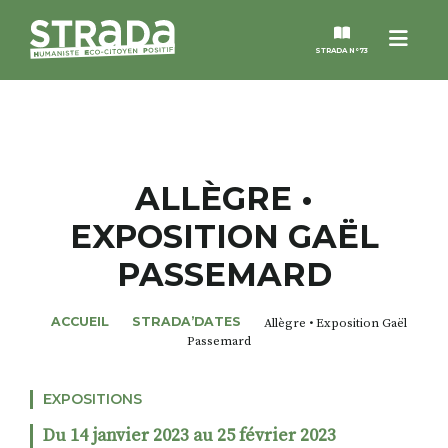
Menu
STRADA N°73
STRADA
MAGAZINES
ALLÈGRE •
EXPOSITION GAËL
NOS THÈMES
PASSEMARD
STRADA’DATES
ACCUEIL
STRADA’DATES
Allègre • Exposition Gaël
Passemard
ALTER STRADA
EXPOSITIONS
ROSÉE DE MAI
Du 14 janvier 2023 au 25 février 2023