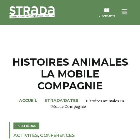
Menu
STRADA N°73
STRADA
MAGAZINES
HISTOIRES ANIMALES
LA MOBILE
NOS THÈMES
COMPAGNIE
STRADA’DATES
ACCUEIL
STRADA’DATES
Histoires animales La
Mobile Compagnie
ALTER STRADA
PUBLI-RÉDAC
ROSÉE DE MAI
ACTIVITÉS
,
CONFÉRENCES