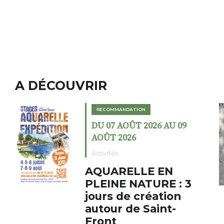
A DÉCOUVRIR
RECOMMANDATION
DU 02 AOÛT 2026 AU 23
AOÛT 2026
Expositions
Cochon charbon au
fumoir
Le Fumoir est une sorte de
cabinet de curiosités. Son
initiateur, Bernard Turle,