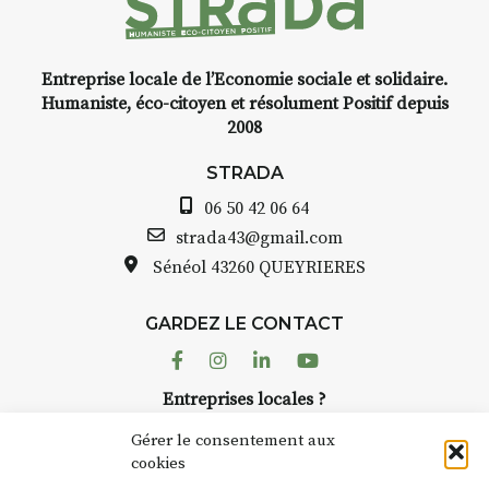
nt
Entreprise locale de l’Economie sociale et solidaire.
,
INTERVIEW
Humaniste, éco-citoyen et résolument Positif depuis
2008
STRADA Bernard Turle, vous
avez ouvert une galerie à
STRADA
Auzon…
06 50 42 06 64
lle
Bernard TURLE Le Fumoir n’est
strada43@gmail.com
pas une galerie permanente.
Sénéol
43260 QUEYRIERES
à
Chaque année, le 1er dimanche
d’août, l’association
GARDEZ LE CONTACT
AuzonToujours
organise
Arts
r
dans le village
. Des artistes et
Facebook
Instagram
Linkedin
Youtube
artisans investissent les rues, les
er
Entreprises locales ?
caves, les granges d’Auzon. Le
 à
Nous avons des solutions pubs pour vous.
Fumoir est l’un de ces espaces
Gérer le consentement aux
temporaires d’accueil de la
cookies
culture. Il s’associe également à