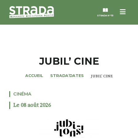
Menu
STRADA N°73
STRADA
MAGAZINES
JUBIL’ CINE
NOS THÈMES
ACCUEIL
STRADA’DATES
JUBIL’ CINE
STRADA’DATES
CINÉMA
Le 08 août 2026
ALTER STRADA
ROSÉE DE MAI