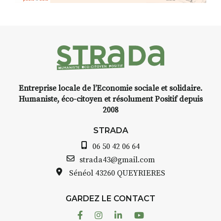
installation temporaire vous
livre une raison de plus d’aller
faire un tour dans la cité
médiévale du Brivadois cet été.
Entreprise locale de l’Economie sociale et solidaire.
INTERVIEW
Humaniste, éco-citoyen et résolument Positif depuis
2008
STRADA Bernard Turle, vous
avez ouvert une galerie à
STRADA
Auzon…
06 50 42 06 64
Bernard TURLE Le Fumoir n’est
strada43@gmail.com
pas une galerie permanente.
Sénéol
43260 QUEYRIERES
Chaque année, le 1er dimanche
d’août, l’association
GARDEZ LE CONTACT
AuzonToujours
organise
Arts
dans le village
. Des artistes et
Facebook
Instagram
Linkedin
Youtube