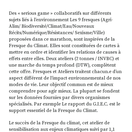
Des « serious game » collaboratifs sur différents
sujets liés à l’environnement Les 9 fresques (Agri-
RECHERCHER
S'ABONNER
Alim/ Biodiversité/Climat/Eau/Nouveaux
S'INSCRIRE À LA NEWSLETTER
Récits/Numérique/Résistances/ Sexisme/Ville)
proposées dans ce marathon, sont inspirées de la
FACEBOOK
INSTAGRAM
LINKEDIN
YOUTUBE
Fresque du Climat. Elles sont constituées de cartes à
mettre en ordre et identifier les relations de causes à
effets entre elles. Deux ateliers (2 tonnes / INVBC) et
une marche du temps profond (DTW), complètent
cette offre. Fresques et Ateliers traitent chacun.e d’un
aspect différent de l’impact environnemental de nos
modes de vie. Leur objectif commun est de mieux
comprendre pour agir mieux. La plupart se fondent
sur les données fournies par divers organismes
spécialisés. Par exemple Le rapport du G.I.E.C. est le
support essentiel de la Fresque du Climat.
Le succès de la Fresque du climat, cet atelier de
sensibilisation aux enjeux climatiques suivi par 1,1