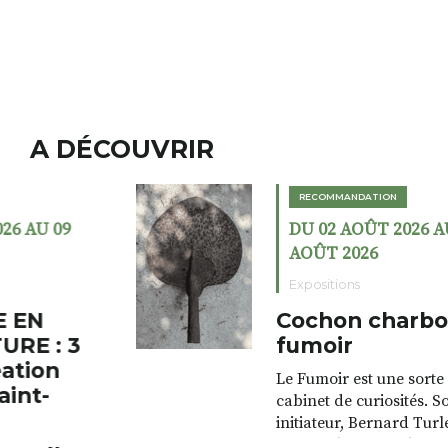
A DÉCOUVRIR
RECOMMANDATION
DU 02 AOÛT 2026 AU 23
AOÛT 2026
Expositions
Cochon charbon au
fumoir
Le Fumoir est une sorte de
cabinet de curiosités. Son
initiateur, Bernard Turle,
s’amuse à donner à voir des