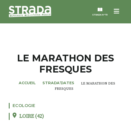
Menu
STRADA N°73
STRADA
MAGAZINES
LE MARATHON DES
FRESQUES
NOS THÈMES
ACCUEIL
STRADA’DATES
LE MARATHON DES
STRADA’DATES
FRESQUES
ALTER STRADA
ECOLOGIE
LOIRE (42)
ROSÉE DE MAI