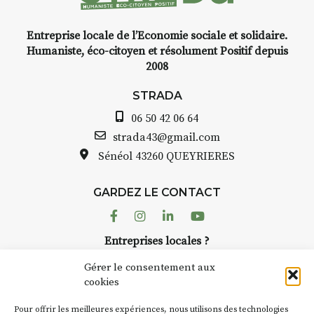
Entreprise locale de l’Economie sociale et solidaire.
INTERVIEW
Humaniste, éco-citoyen et résolument Positif depuis
2008
STRADA Bernard Turle, vous
avez ouvert une galerie à
STRADA
Auzon…
06 50 42 06 64
Bernard TURLE Le Fumoir n’est
strada43@gmail.com
pas une galerie permanente.
Sénéol
43260 QUEYRIERES
Chaque année, le 1er dimanche
d’août, l’association
GARDEZ LE CONTACT
AuzonToujours
organise
Arts
dans le village
. Des artistes et
Facebook
Instagram
Linkedin
Youtube
artisans investissent les rues, les
Entreprises locales ?
caves, les granges d’Auzon. Le
Nous avons des solutions pubs pour vous.
Fumoir est l’un de ces espaces
Gérer le consentement aux
temporaires d’accueil de la
cookies
culture. Il s’associe également à
NEWSLETTER
d’autres activités culturelles de
Pour offrir les meilleures expériences, nous utilisons des technologies