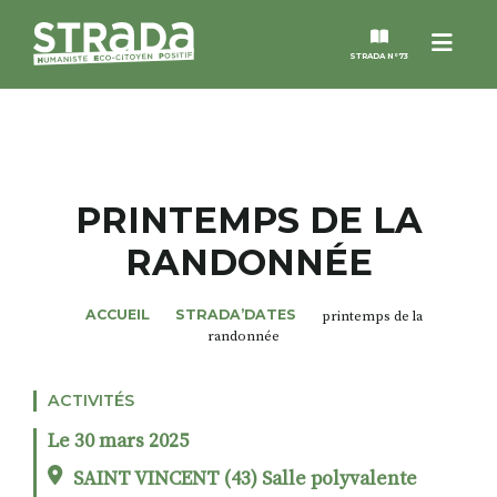
Menu
STRADA N°73
STRADA
MAGAZINES
PRINTEMPS DE LA
RANDONNÉE
NOS THÈMES
ACCUEIL
STRADA’DATES
printemps de la
STRADA’DATES
randonnée
ALTER STRADA
ACTIVITÉS
Le 30 mars 2025
ROSÉE DE MAI
SAINT VINCENT (43) Salle polyvalente