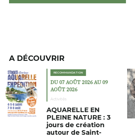
A DÉCOUVRIR
RECOMMANDATION
DU 02 AOÛT 2026 AU 23
AOÛT 2026
Expositions
Cochon charbon au
fumoir
Le Fumoir est une sorte de
cabinet de curiosités. Son