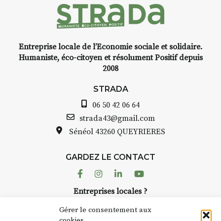
Entreprise locale de l’Economie sociale et solidaire.
INTERVIEW
Humaniste, éco-citoyen et résolument Positif depuis
2008
STRADA Bernard Turle, vous
avez ouvert une galerie à
STRADA
Auzon…
06 50 42 06 64
Bernard TURLE Le Fumoir n’est
strada43@gmail.com
pas une galerie permanente.
Sénéol
43260 QUEYRIERES
Chaque année, le 1er dimanche
d’août, l’association
GARDEZ LE CONTACT
AuzonToujours
organise
Arts
dans le village
. Des artistes et
Facebook
Instagram
Linkedin
Youtube
artisans investissent les rues, les
Entreprises locales ?
caves, les granges d’Auzon. Le
Nous avons des solutions pubs pour vous.
Fumoir est l’un de ces espaces
Gérer le consentement aux
temporaires d’accueil de la
cookies