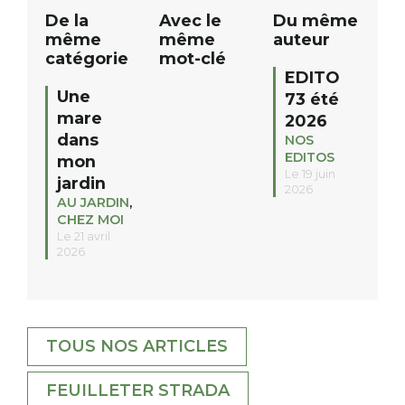
De la
Avec le
Du même
même
même
auteur
catégorie
mot-clé
EDITO
Une
73 été
mare
2026
dans
NOS
EDITOS
mon
Le 19 juin
jardin
2026
AU JARDIN
,
CHEZ MOI
Le 21 avril
2026
TOUS NOS ARTICLES
FEUILLETER STRADA