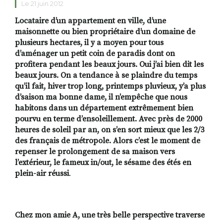
Le 21 juin 2012
Locataire d’un appartement en ville, d’une
maisonnette ou bien propriétaire d’un domaine de
RECHERCHER
S'ABONNER
plusieurs hectares, il y a moyen pour tous
S'INSCRIRE À LA NEWSLETTER
d’aménager un petit coin de paradis dont on
profitera pendant les beaux jours. Oui j’ai bien dit les
FACEBOOK
INSTAGRAM
LINKEDIN
YOUTUBE
beaux jours. On a tendance à se plaindre du temps
qu’il fait, hiver trop long, printemps pluvieux, y’a plus
d’saison ma bonne dame, il n’empêche que nous
habitons dans un département extrêmement bien
pourvu en terme d’ensoleillement. Avec près de 2000
heures de soleil par an, on s’en sort mieux que les 2/3
des français de métropole. Alors c’est le moment de
repenser le prolongement de sa maison vers
l’extérieur, le fameux in/out, le sésame des étés en
plein-air réussi
.
Chez mon amie A, une très belle perspective traverse