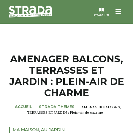
Menu
STRADA N°73
STRADA
MAGAZINES
AMENAGER BALCONS,
TERRASSES ET
NOS THÈMES
JARDIN : PLEIN-AIR DE
STRADA’DATES
CHARME
ALTER STRADA
ACCUEIL
STRADA THEMES
AMENAGER BALCONS,
TERRASSES ET JARDIN : Plein-air de charme
ROSÉE DE MAI
MA MAISON
,
AU JARDIN