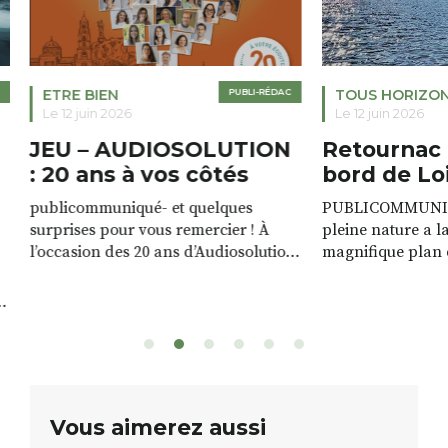
ETRE BIEN
PUBLI-RÉDAC
TOUS HORIZO
Le 12 juin 2026
Le 12 juin 2026
JEU – AUDIOSOLUTION
Retournac 
: 20 ans à vos côtés
bord de Lo
publicommuniqué- et quelques
PUBLICOMMUNIQU
surprises pour vous remercier ! À
pleine nature a l
l’occasion des 20 ans d’Audiosolution,
magnifique plan d
nous avons le plaisir d’organiser un
de rivière qui s’é
grand tirage au sort réservé à nos
plus d’un kilomètr
patients. De nombreux lots locaux
Le plan d’eau est 
sont à gagner, sélectionnés auprès
canoé / kayak 1 à
de commerçants, artisans et
solo, duo ou géan
partenaires de notre territoire : tirage
personnes. […]
public Samedi 26 septembre 2026 à
ue
Vous aimerez aussi
12h à […]