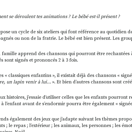
t se déroulent tes animations ? Le bébé est-il présent ?
pose un cycle de six ateliers qui font référence au quotidien de 
gnés ou non de la fratrie. Le bébé est bien présent. Les gro
a famille apprend des chansons qui pourront être rechantées à
s sont signés et prononcés 2 à 3 fois.
es « classiques enfantins », il existait déjà des chansons « si
re, un lapin venir à lui…
». Et bien d’autres chansons sont cré
x histoires, j’essaie d’utiliser celles que les enfants pourront r
 à l’enfant avant de s’endormir pourra être également « signée
ends également des jeux que j’adapte suivant les thèmes propo
ts ; le repas ; l’extérieur ; les animaux, les personnes ; les é