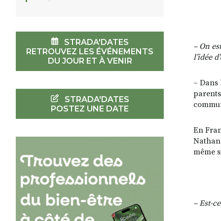
STRADA'DATES
–
On est
RETROUVEZ LES ÉVÉNEMENTS
l’idée d
DU JOUR ET À VENIR
– Dans 
parents
STRADA'DATES
communi
POSTEZ UNE DATE
En Fran
Nathana
même si
–
Est-ce