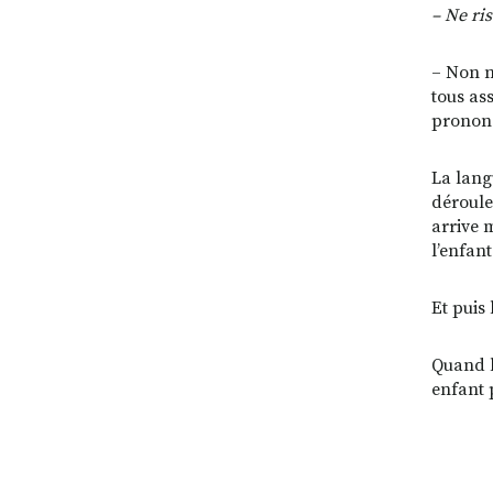
– Ne ri
– Non n
tous ass
prononç
La lang
déroule
arrive 
l’enfan
Et puis
Quand la
enfant 