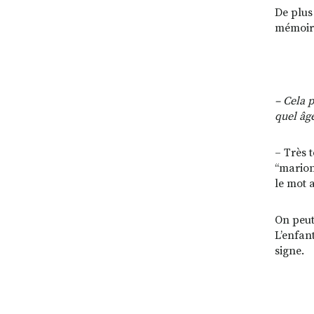
De plus 
mémoire
– Cela 
quel âge
– Très t
‘‘mario
le mot a
On peut
L’enfan
signe.