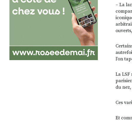
– La la
compara
iconique
arbitrai
ouverts
Certain
autrefo
l’on tap
La LSF n
parisie
du nez, 
Ces var
Et comm