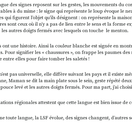
ngue des signes reposent sur les gestes, les mouvements du corp
bles à du mime : le signe qui représente le loup évoque le nez
s qui figurent l’objet qu’ils désignent : on représente la maiso
res sont ceux où il n’y a pas de lien entre le sens et la forme e
, les autres doigts fermés avec lesquels on touche le menton.
s ont une histoire. Ainsi la couleur blanche est signée en montr
is. Pour signifier les « chaussures », on frappe les paumes des
e entre elles pour faire tomber les saletés !
’est pas universelle, elle diffère suivant les pays et il existe 
nne, Maman se dit la main plate sous le sein, geste répété deux 
pouce levé et les autres doigts fermés. Pour ma part, j’ai chois
iations régionales attestent que cette langue est bien issue de
e toute langue, la LSF évolue, des signes changent, d’autres s