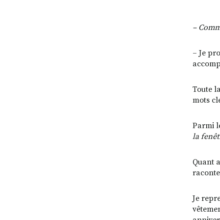
–
Commen
– Je pro
accompa
Toute l
mots clé
Parmi l
la fenêt
Quant au
raconte
Je repr
vêtemen