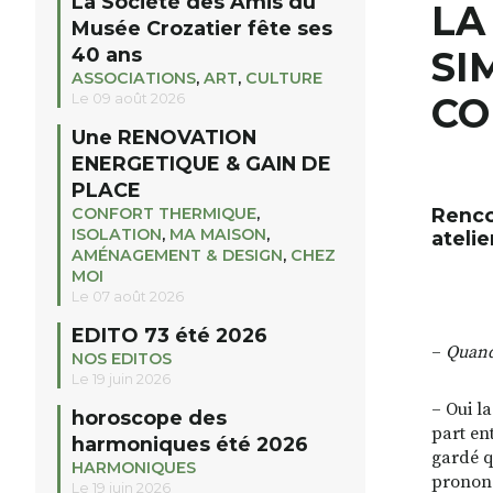
La Société des Amis du
LA
Musée Crozatier fête ses
40 ans
SI
ASSOCIATIONS
,
ART
,
CULTURE
Le 09 août 2026
CO
Une RENOVATION
ENERGETIQUE & GAIN DE
PLACE
CONFORT THERMIQUE
,
Renco
ISOLATION
,
MA MAISON
,
atelie
AMÉNAGEMENT & DESIGN
,
CHEZ
MOI
Le 07 août 2026
EDITO 73 été 2026
–
Quand 
NOS EDITOS
Le 19 juin 2026
– Oui l
horoscope des
part en
harmoniques été 2026
gardé q
HARMONIQUES
pronon
Le 19 juin 2026