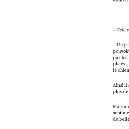
anniver
– Cela 
– Un je
pouvoir
par les
pleure. 
le chien
Ainsi il
plus de 
Mais au
sentime
de belle