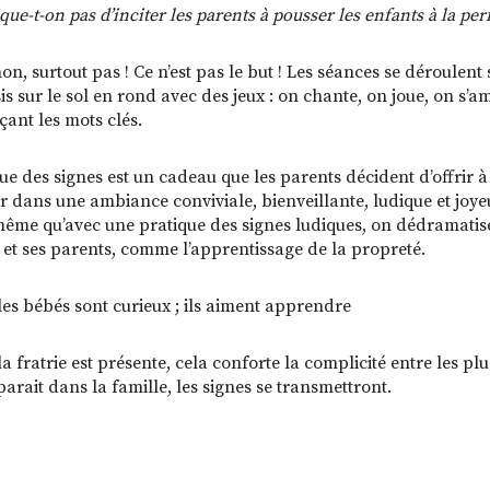
sque-t-on pas d’inciter les parents à pousser les enfants à la p
on, surtout pas ! Ce n’est pas le but ! Les séances se déroule
is sur le sol en rond avec des jeux : on chante, on joue, on s’am
ant les mots clés.
ue des signes est
un cadeau
que les parents décident d’offrir à
r dans une ambiance conviviale, bienveillante, ludique et joyeu
même qu’avec une pratique des signes ludiques, on dédramatise 
t et ses parents, comme l’apprentissage de la propreté.
 les bébés sont curieux ; ils aiment apprendre
 fratrie est présente, cela conforte la complicité entre les plus
parait dans la famille, les signes se transmettront.