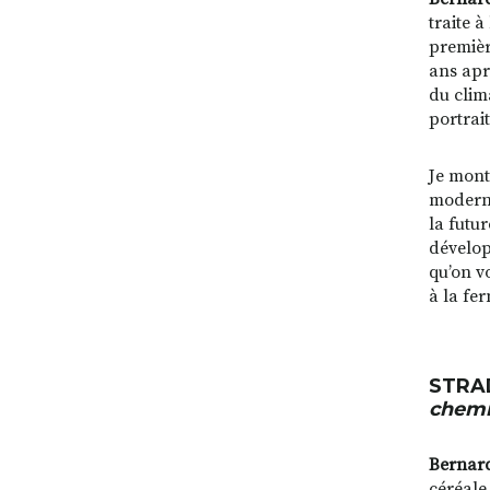
traite 
première
ans apr
du clim
portrait
Je mont
moderni
la futu
dévelop
qu’on vo
à la fer
STRA
chemi
Bernard
céréale 