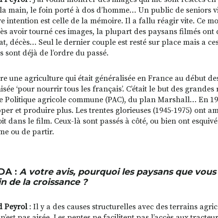
à la main, le foin porté à dos d’homme… Un public de seniors vi
 intention est celle de la mémoire. Il a fallu réagir vite. Ce mod
ès avoir tourné ces images, la plupart des paysans filmés ont q
at, décès… Seul le dernier couple est resté sur place mais a ces
s sont déjà de l’ordre du passé.
re une agriculture qui était généralisée en France au début de
sée ‘pour nourrir tous les français’. C’était le but des grandes
re Politique agricole commune (PAC), du plan Marshall… En 1968
per et produire plus. Les trentes glorieuses (1945-1975) ont a
it dans le film. Ceux-là sont passés à côté, ou bien ont esquivé
me ou de partir.
DA :
A votre avis, pourquoi les paysans que vous 
n de la croissance ?
 Peyrol
: Il y a des causes structurelles avec des terrains agri
n’est pas aisée. Les pentes ne facilitent pas l’accès aux tracteu