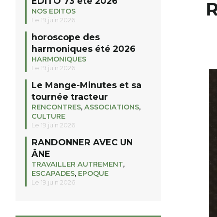
EDITO 73 été 2026
R
NOS EDITOS
Le 19 juin 2026
horoscope des
harmoniques été 2026
HARMONIQUES
Le 19 juin 2026
Le Mange-Minutes et sa
tournée tracteur
RENCONTRES
,
ASSOCIATIONS
,
CULTURE
Le 19 juin 2026
RANDONNER AVEC UN
ÂNE
TRAVAILLER AUTREMENT
,
ESCAPADES
,
EPOQUE
Le 19 juin 2026