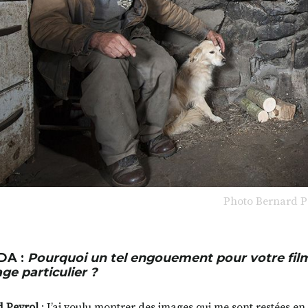
Photo Bernard P
DA :
Pourquoi un tel engouement pour votre film 
ge particulier ?
 Peyrol
: J’ai voulu montrer des images qui me sont restées en 