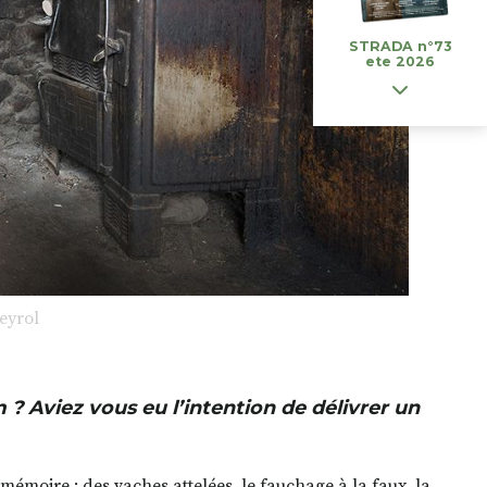
STRADA n°73
ete 2026
eyrol
? Aviez vous eu l’intention de délivrer un
mémoire : des vaches attelées, le fauchage à la faux, la