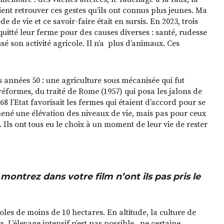
ent retrouver ces gestes qu’ils ont connus plus jeunes. Ma
e de vie et ce savoir-faire était en sursis. En 2023, trois
uitté leur ferme pour des causes diverses : santé, rudesse
sé son activité agricole. Il n’a plus d’animaux. Ces
s années 50 : une agriculture sous mécanisée qui fut
 réformes, du traité de Rome (1957) qui posa les jalons de
 l’Etat favorisait les fermes qui étaient d’accord pour se
mené une élévation des niveaux de vie, mais pas pour ceux
. Ils ont tous eu le choix à un moment de leur vie de rester
montrez dans votre film n’ont ils pas pris le
coles de moins de 10 hectares. En altitude, la culture de
rs. L’élevage intensif n’est pas possible. ne certaine