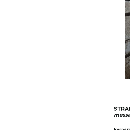
STRA
messa
Bernard