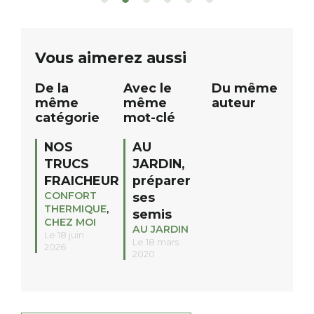
de commerçants, artisans et
solo, duo ou géan
partenaires de notre territoire : tirage
personnes. […]
public Samedi 26 septembre 2026 à
ue
Vous aimerez aussi
12h à […]
De la
Avec le
Du même
même
même
auteur
catégorie
mot-clé
NOS
AU
TRUCS
JARDIN,
FRAICHEUR
préparer
CONFORT
ses
THERMIQUE
,
semis
CHEZ MOI
AU JARDIN
Le 18 juin
Le 18 mars
2026
2020