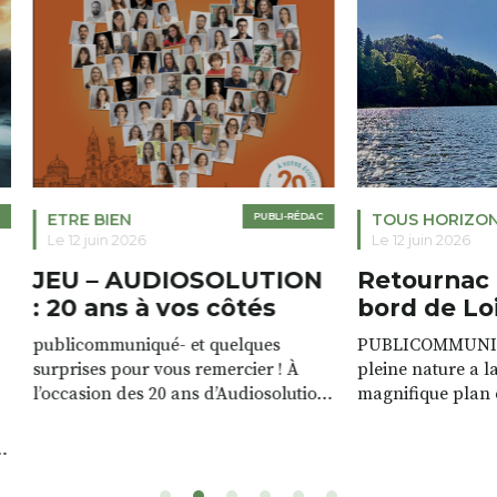
ETRE BIEN
PUBLI-RÉDAC
TOUS HORIZO
Le 12 juin 2026
Le 12 juin 2026
JEU – AUDIOSOLUTION
Retournac 
: 20 ans à vos côtés
bord de Lo
publicommuniqué- et quelques
PUBLICOMMUNIQU
surprises pour vous remercier ! À
pleine nature a l
l’occasion des 20 ans d’Audiosolution,
magnifique plan d
nous avons le plaisir d’organiser un
de rivière qui s’é
grand tirage au sort réservé à nos
plus d’un kilomètr
patients. De nombreux lots locaux
Le plan d’eau est 
sont à gagner, sélectionnés auprès
canoé / kayak 1 à