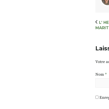
L’ H
MARIT
Lais
Votre a
Nom
*
Enreg