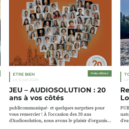
TOUS HORIZONS
PUBLI-RÉDAC
E
Le 12 juin 2026
Le 
Retournac Loisirs en bord de
I
Loire
C
PUBLICOMMUNIQUÉ – activités en pleine
PUB
nature a la base du moulin Le magnifique plan
SERV
r
d’eau nait d’un bras de rivière qui s’étire avec
pas
grâce sur plus d’un kilomètre. Plaisirs de l’eau Le
clie