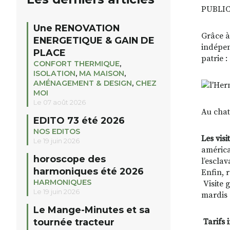
PUBLI
Une RENOVATION
Grâce à
ENERGETIQUE & GAIN DE
indépen
PLACE
patrie :
CONFORT THERMIQUE
,
ISOLATION
,
MA MAISON
,
AMÉNAGEMENT & DESIGN
,
CHEZ
MOI
Le 07 août 2026
Au chat
EDITO 73 été 2026
NOS EDITOS
Les vis
Le 19 juin 2026
américa
horoscope des
l’escla
harmoniques été 2026
Enfin, 
HARMONIQUES
Visite 
Le 19 juin 2026
mardis 8
Le Mange-Minutes et sa
tournée tracteur
Tarifs 