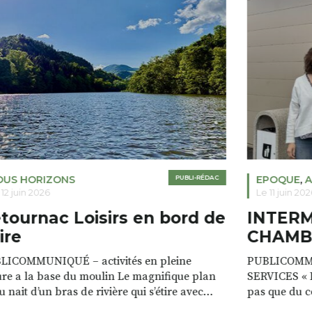
POQUE
,
ART DE VIVRE
PUBLI-RÉDAC
ALTERNAT
EPOQUE
11 juin 2026
Le 19 mars 2
NTERMARCHÉ LE
Ensembl
HAMBON SUR LIGNON
ere43 –
LICOMMUNIQUÉ – NOS NOUVEAUX
Publi-commun
ICES « Dans notre Intermarché, on ne fait
meteor « Not
 que du commerce, on prend soin de nos
énergie » Co
nts. Notre magasin est à la fois un lieu de vie,